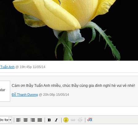
 Tuấn Anh
@ 19h:45p 11/05/14
Cám ơn thầy Tuấn Anh nhiều, chúc thầy cùng gia đình nghỉ hè vui vẻ nhé!
Đỗ Thanh Dương
@ 20h:08p 15/05/14
ớc font