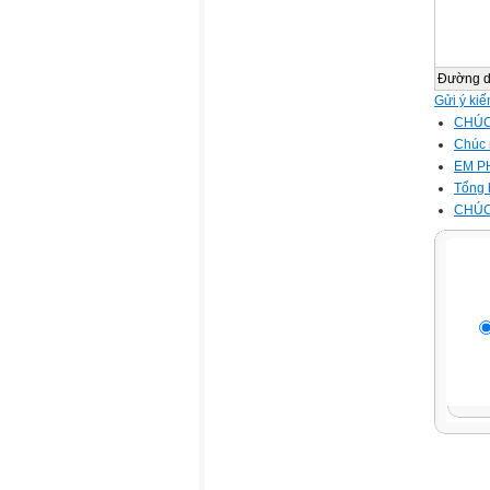
Đường 
Gửi ý kiế
CHÚC
Chúc 
EM P
Tổng 
CHÚC