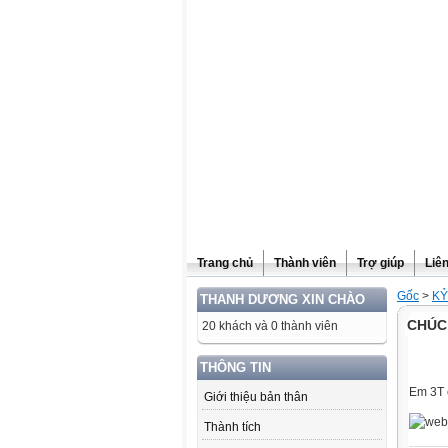
Website được thừa kế từ
Violet.vn
, người quản trị:
Đỗ Thanh Dư
Trang chủ
Thành viên
Trợ giúp
Liê
Gốc
>
KỶ
THANH DƯƠNG XIN CHÀO
CHÚC
20 khách và 0 thành viên
THÔNG TIN
Em 3T 
Giới thiệu bản thân
Thành tích