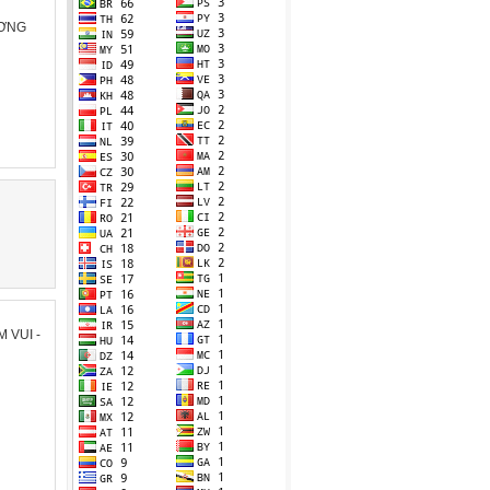
ƯƠNG
 VUI -