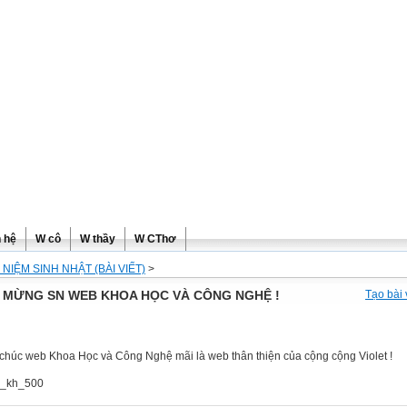
ơng
n hệ
W cô
W thầy
W CThơ
 NIỆM SINH NHẬT (BÀI VIẾT)
>
 MỪNG SN WEB KHOA HỌC VÀ CÔNG NGHỆ !
Tạo bài 
chúc web Khoa Học và Công Nghệ mãi là web thân thiện của cộng cộng Violet !