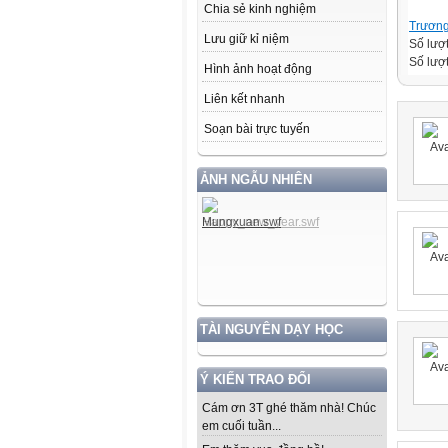
Chia sẻ kinh nghiệm
Trương
Lưu giữ kỉ niệm
Số lượ
Số lượt
Hình ảnh hoạt động
Liên kết nhanh
Soạn bài trực tuyến
ẢNH NGẪU NHIÊN
TÀI NGUYÊN DẠY HỌC
Ý KIẾN TRAO ĐỔI
Cám ơn 3T ghé thăm nhà! Chúc
em cuối tuần...