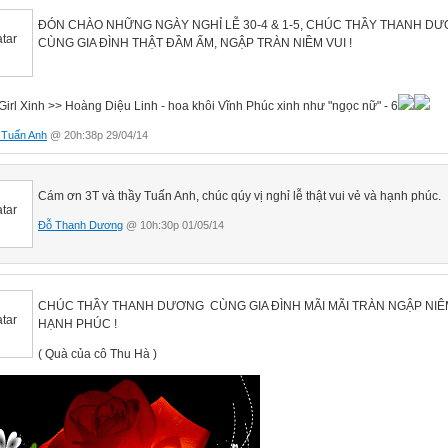
ĐÓN CHÀO NHỮNG NGÀY NGHỈ LỄ 30-4 & 1-5, CHÚC THẦY THANH D
CÙNG GIA ĐÌNH THẬT ĐẦM ẤM, NGẬP TRÀN NIỀM VUI !
 Tuấn Anh
@ 20h:38p 29/04/14
Cám ơn 3T và thầy Tuấn Anh, chúc qúy vị nghỉ lễ thật vui vẻ và hạnh phúc.
Đỗ Thanh Dương
@ 10h:30p 01/05/14
CHÚC THẦY THANH DƯƠNG CÙNG GIA ĐÌNH MÃI MÃI TRÀN NGẬP NIÊM
HẠNH PHÚC !
( Quà của cô Thu Hà )