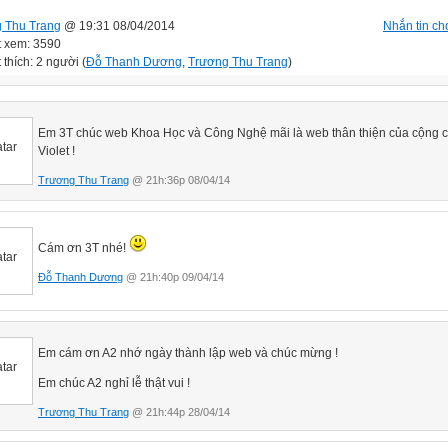
 Thu Trang
@ 19:31 08/04/2014
Nhắn tin cho
t xem: 3590
 thích: 2 người (
Đỗ Thanh Dương
,
Trương Thu Trang
)
Em 3T chúc web Khoa Học và Công Nghệ mãi là web thân thiện của cộng 
Violet !
Trương Thu Trang
@ 21h:36p 08/04/14
Cám ơn 3T nhé!
Đỗ Thanh Dương
@ 21h:40p 09/04/14
Em cám ơn A2 nhớ ngày thành lập web và chúc mừng !
Em chúc A2 nghỉ lễ thật vui !
Trương Thu Trang
@ 21h:44p 28/04/14