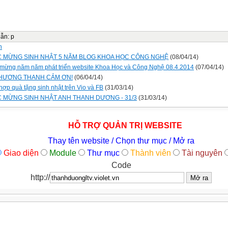
dẫn
:
p
n
 MỪNG SINH NHẬT 5 NĂM BLOG KHOA HỌC CÔNG NGHỆ
(08/04/14)
mừng năm năm phát triển website Khoa Học và Công Nghệ 08.4.2014
(07/04/14)
HƯƠNG THANH CẢM ƠN!
(06/04/14)
hợp quà tặng sinh nhật trên Vio và FB
(31/03/14)
 MỪNG SINH NHẬT ANH THANH DƯƠNG - 31/3
(31/03/14)
HỖ TRỢ QUẢN TRỊ WEBSITE
Thay tên website / Chọn thư mục / Mở ra
Giao diện
Module
Thư mục
Thành viên
Tài nguyên
Code
http://