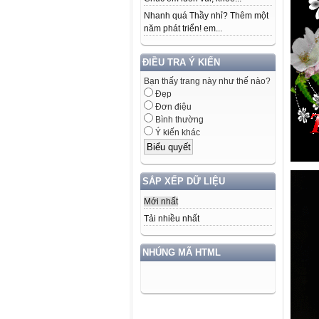
Nhanh quá Thầy nhỉ? Thêm một
năm phát triển! em...
ĐIỀU TRA Ý KIẾN
Bạn thấy trang này như thế nào?
Đẹp
Đơn điệu
Bình thường
Ý kiến khác
SẮP XẾP DỮ LIỆU
Mới nhất
Tải nhiều nhất
NHÚNG MÃ HTML