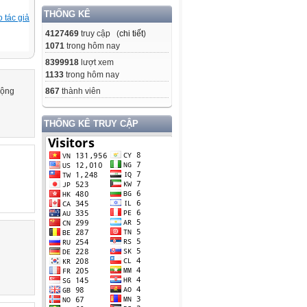
THỐNG KÊ
 tác giả
4127469
truy cập (
chi tiết
)
1071
trong hôm nay
8399918
lượt xem
1133
trong hôm nay
cộng
867
thành viên
THỐNG KÊ TRUY CẬP