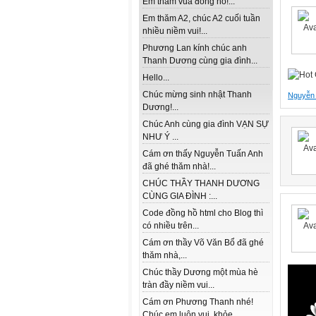
Em thăm vua đồng hồ!...
Em thăm A2, chúc A2 cuối tuần
nhiều niềm vui!...
Phương Lan kính chúc anh
Thanh Dương cùng gia đình...
Hello...
Chúc mừng sinh nhật Thanh
Nguyễn
Dương!...
Chúc Anh cùng gia đình VẠN SỰ
NHƯ Ý ...
Cám ơn thấy Nguyễn Tuấn Anh
đã ghé thăm nhà!...
CHÚC THẦY THANH DƯƠNG
CÙNG GIA ĐÌNH :...
Code đồng hồ html cho Blog thì
có nhiều trên...
Cám ơn thầy Võ Văn Bổ đã ghé
thăm nhà,...
Chúc thầy Dương một mùa hè
tràn đầy niềm vui...
Cám ơn Phương Thanh nhé!
Chúc em luôn vui, khỏe...