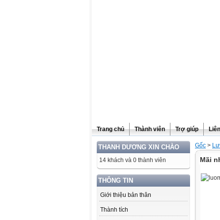
Website được thừa kế từ
Violet.vn
, người quản trị:
Đỗ Thanh Dư
Trang chủ
Thành viên
Trợ giúp
Liê
Gốc
>
Lư
THANH DƯƠNG XIN CHÀO
Mãi n
14 khách và 0 thành viên
THÔNG TIN
Giới thiệu bản thân
Thành tích