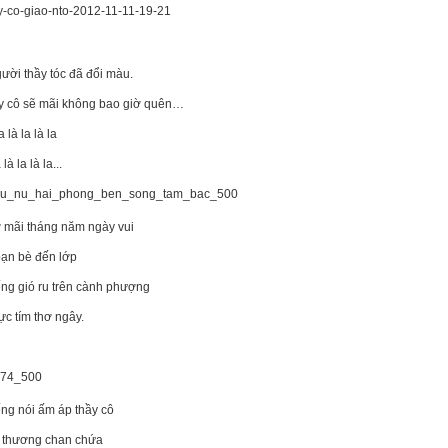
ười thầy tóc đã đổi màu.
y cô sẽ mãi không bao giờ quên…
a là la là la
 là la là la...
 mãi tháng năm ngày vui
ạn bè đến lớp
ếng gió ru trên cành phượng
ực tím thơ ngây.
ếng nói ấm áp thầy cô
h thương chan chứa