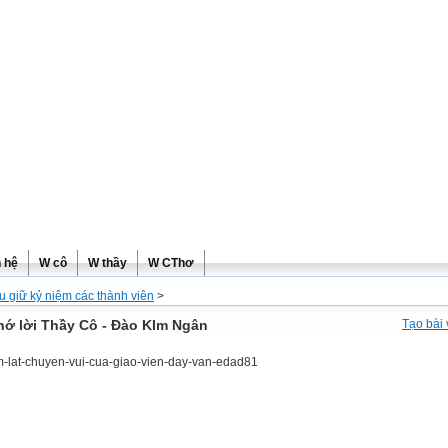
ơng
n hệ
W cô
W thầy
W CThơ
u giữ kỷ niệm các thành viên
>
hớ lời Thầy Cô - Đào KIm Ngân
Tạo bài 