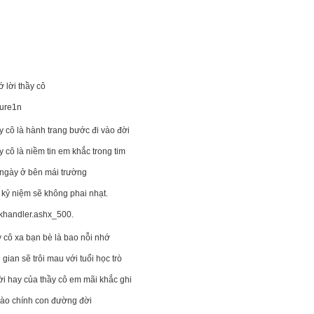
 lời thầy cô
y cô là hành trang bước đi vào đời
y cô là niềm tin em khắc trong tim
ngày ở bên mái trường
kỷ niệm sẽ không phai nhạt.
y cô xa bạn bè là bao nỗi nhớ
 gian sẽ trôi mau với tuổi học trò
ời hay của thầy cô em mãi khắc ghi
ào chính con đường đời