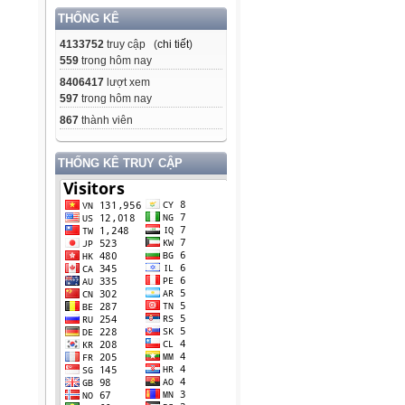
THỐNG KÊ
4133752
truy cập (
chi tiết
)
559
trong hôm nay
8406417
lượt xem
597
trong hôm nay
867
thành viên
THỐNG KÊ TRUY CẬP