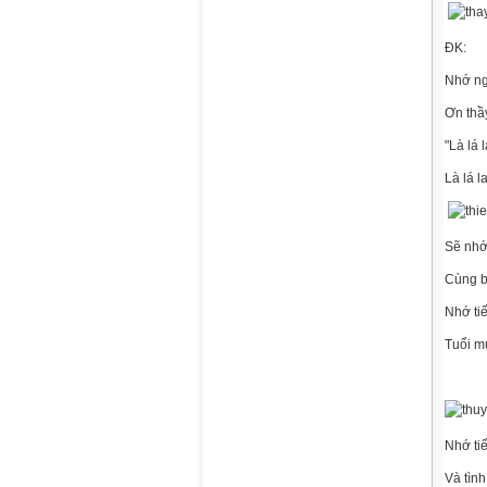
ĐK:
Nhớ ng
Ơn thầ
"Là lá l
Là lá la
Sẽ nhớ
Cùng b
Nhớ ti
Tuổi m
Nhớ ti
Và tìn