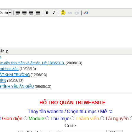
ớc font
dẫn
:
p
n
ệm đầy tình thân và ấm áp..Hè 18/8/2013.
(20/08/13)
n xứ hoa đào
(19/08/13)
HÁT KHAI TRƯỜNG
(12/08/13)
SEN
(10/08/13)
 TÌNH YÊU ẨN GIẤU
(06/08/13)
HỖ TRỢ QUẢN TRỊ WEBSITE
Thay tên website / Chọn thư mục / Mở ra
Giao diện
Module
Thư mục
Thành viên
Tài nguyên
Code