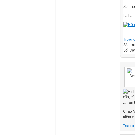
Sẽ nhớ
Là hàn
Trương
Số lượ
Số lượt
Chào M
niềm v
Trương 