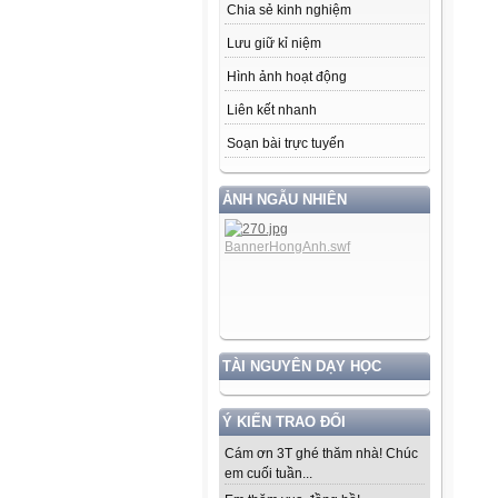
Chia sẻ kinh nghiệm
Lưu giữ kỉ niệm
Hình ảnh hoạt động
Liên kết nhanh
Soạn bài trực tuyến
ẢNH NGẪU NHIÊN
TÀI NGUYÊN DẠY HỌC
Ý KIẾN TRAO ĐỔI
Cám ơn 3T ghé thăm nhà! Chúc
em cuối tuần...