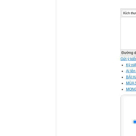
Kích thư
Đường 
Gửi ý kiế
Kỷ ni
Ai lê
BÀI 
MÙA 
MONG