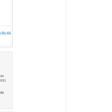
 tác giả
gập