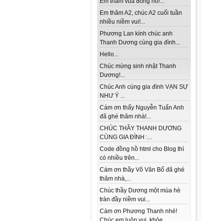
Em thăm vua đồng hồ!...
Em thăm A2, chúc A2 cuối tuần
nhiều niềm vui!...
Phương Lan kính chúc anh
Thanh Dương cùng gia đình...
Hello...
Chúc mừng sinh nhật Thanh
Dương!...
Chúc Anh cùng gia đình VẠN SỰ
NHƯ Ý ...
Cám ơn thấy Nguyễn Tuấn Anh
đã ghé thăm nhà!...
CHÚC THẦY THANH DƯƠNG
CÙNG GIA ĐÌNH :...
Code đồng hồ html cho Blog thì
có nhiều trên...
Cám ơn thầy Võ Văn Bổ đã ghé
thăm nhà,...
Chúc thầy Dương một mùa hè
tràn đầy niềm vui...
Cám ơn Phương Thanh nhé!
Chúc em luôn vui, khỏe...