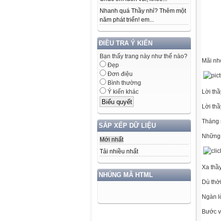
Nhanh quá Thầy nhỉ? Thêm một
năm phát triển! em...
ĐIỀU TRA Ý KIẾN
Bạn thấy trang này như thế nào?
Mãi nhớ
Đẹp
Đơn điệu
Bình thường
Ý kiến khác
Lời thầ
Lời thầ
Tháng 
SẮP XẾP DỮ LIỆU
Những 
Mới nhất
Tải nhiều nhất
Xa thầ
NHÚNG MÃ HTML
Dù thời
Ngàn l
Bước v