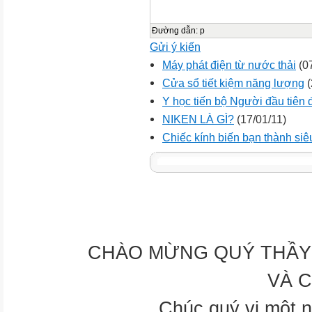
Đường dẫn
:
p
Gửi ý kiến
Máy phát điện từ nước thải
(07
Cửa sổ tiết kiệm năng lượng
(
Y học tiến bộ Người đầu tiên đ
NIKEN LÀ GÌ?
(17/01/11)
Chiếc kính biến bạn thành si
CHÀO MỪNG QUÝ THẦY 
VÀ 
Chúc quý vị một n