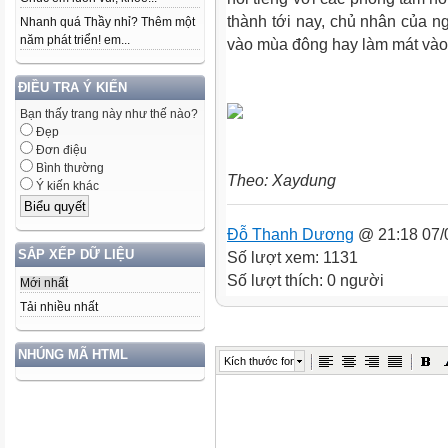
thành tới nay, chủ nhân của n
Nhanh quá Thầy nhỉ? Thêm một
năm phát triển! em...
vào mùa đông hay làm mát vào
ĐIỀU TRA Ý KIẾN
Bạn thấy trang này như thế nào?
Đẹp
Đơn điệu
Bình thường
Theo: Xaydung
Ý kiến khác
Đỗ Thanh Dương
@ 21:18 07/
SẮP XẾP DỮ LIỆU
Số lượt xem: 1131
Số lượt thích: 0 người
Mới nhất
Tải nhiều nhất
NHÚNG MÃ HTML
Kích thước font