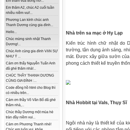
Em thăm vua đồng hồ!...
Em thăm A2, chúc A2 cuối tuần
nhiều niềm vui!...
Phương Lan kính chúc anh
Thanh Dương cùng gia đình...
Hello...
Nhà trên sa mạc ở Hy Lạp
Chúc mừng sinh nhật Thanh
Kiến trúc hình chữ nhật do 
Dương!...
trường, tận dụng ánh sáng, nh
Chúc Anh cùng gia đình VẠN SỰ
mát. Được xây giữa sườn của h
NHƯ Ý ...
phong cách thiết kế truyền thố
Cám ơn thấy Nguyễn Tuấn Anh
đã ghé thăm nhà!...
CHÚC THẦY THANH DƯƠNG
CÙNG GIA ĐÌNH :...
Code đồng hồ html cho Blog thì
có nhiều trên...
Cám ơn thầy Võ Văn Bổ đã ghé
Nhà Hobbit tại Vals, Thụy Sĩ
thăm nhà,...
Chúc thầy Dương một mùa hè
tràn đầy niềm vui...
Ngôi nhà này là thiết kế của k
Cám ơn Phương Thanh nhé!
nổi tiếng với các phòng tắm nó
Chúc em luôn vui, khỏe...