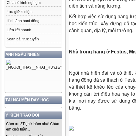
Chia sẻ kinh nghiệm
diện tích và năng lượng.
Lưu giữ kỉ niệm
Kết hợp việc sử dụng năng lư
Hình ảnh hoạt động
học-kiến trúc- xây dựng đã t
Liên kết nhanh
cảnh quan, địa lý, môi trường.
Soạn bài trực tuyến
Nhà trong hang ở Festus, Mi
ẢNH NGẪU NHIÊN
Ngôi nhà hiện đại và có thiết
hang động đá sa thạch ở Festu
và thiết kế khéo léo của chu
không cần tới điều hòa hay lò 
TÀI NGUYÊN DẠY HỌC
kia, nơi này được sử dụng đ
băng.
Ý KIẾN TRAO ĐỔI
Cám ơn 3T ghé thăm nhà! Chúc
em cuối tuần...