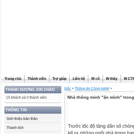
Trang chủ
Thành viên
Trợ giúp
Liên hệ
W cô
W thầy
W CT
Gốc
>
Thông tin Công nghệ
>
THANH DƯƠNG XIN CHÀO
Nhà thông minh "ẩn mình" trong
15 khách và 0 thành viên
THÔNG TIN
Giới thiệu bản thân
Trước tốc độ tăng dân số chóng
Thành tích
kế ra những ngôi nhà trong han