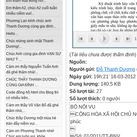
Em thăm vua đồng hồ!...
Em thăm A2, chúc A2 cuối tuần
nhiều niềm vui!...
Phương Lan kính chúc anh
Thanh Dương cùng gia đình...
Hello...
1
Chúc mừng sinh nhật Thanh
Dương!...
Chúc Anh cùng gia đình VẠN SỰ
(
Tài liệu chưa được thẩm định
)
NHƯ Ý ...
Nguồn:
Cám ơn thấy Nguyễn Tuấn Anh
Người gửi:
Đỗ Thanh Dương
đã ghé thăm nhà!...
Ngày gửi:
19h:21' 16-03-2012
CHÚC THẦY THANH DƯƠNG
Dung lượng:
140.5 KB
CÙNG GIA ĐÌNH :...
Số lượt tải:
27
Code đồng hồ html cho Blog thì
có nhiều trên...
Số lượt thích:
0 người
Cám ơn thầy Võ Văn Bổ đã ghé
BỘ NỘI VỤ
thăm nhà,...
CỘNG HÒA XÃ HỘI CHỦ NGHĨ
Chúc thầy Dương một mùa hè
phúc
tràn đầy niềm vui...

Cám ơn Phương Thanh nhé!
Số: 01/2011/TT-BNV
Chúc em luôn vui, khỏe...