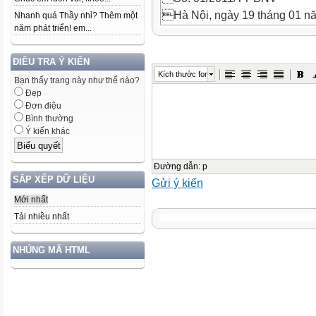
Hà Nội, ngày 19 tháng 01 n
Nhanh quá Thầy nhỉ? Thêm một
năm phát triển! em...


ĐIỀU TRA Ý KIẾN
THÔNG TƯ
Kích thước font
Bạn thấy trang này như thế nào?
Hướng dẫn thể thức và kỹ thuậ
Đẹp
Đơn điệu
Căn cứ Nghị định số 48/2008
Bình thường
Ý kiến khác
Chính phủ quy định chức năng
của Bộ Nội vụ;
Căn cứ Nghị định số 110/200
Đường dẫn
:
p
SẮP XẾP DỮ LIỆU
Gửi ý kiến
Chính phủ về công tác văn thư
Căn cứ Nghị định số 09/2010
Mới nhất
Chính phủ sửa đổi, bổ sung N
Tải nhiều nhất
tháng 4 năm 2004 của Chính ph
NHÚNG MÃ HTML
Bộ Nội vụ hướng dẫn thể thức 
như sau:
Chương I
NHỮNG QUY ĐỊNH CHUNG