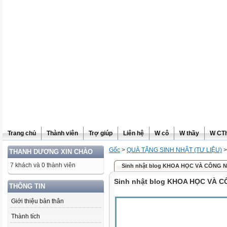
Trang chủ
Thành viên
Trợ giúp
Liên hệ
W cô
W thầy
W CT
Gốc
>
QUÀ TẶNG SINH NHẬT (TƯ LIỆU)
>
THANH DƯƠNG XIN CHÀO
7 khách và 0 thành viên
Sinh nhật blog KHOA HỌC VÀ CÔNG 
Sinh nhật blog KHOA HỌC VÀ 
THÔNG TIN
Giới thiệu bản thân
Thành tích