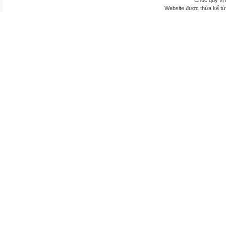
Chúc quý vị 
Website được thừa kế t