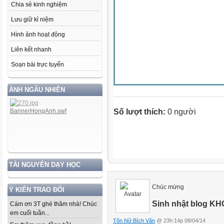
Chia sẻ kinh nghiệm
Lưu giữ kỉ niệm
Hình ảnh hoạt động
Liên kết nhanh
Soạn bài trực tuyến
ẢNH NGẪU NHIÊN
Số lượt thích:
0 người
TÀI NGUYÊN DẠY HỌC
Chúc mừng
Ý KIẾN TRAO ĐỔI
Sinh nhật blog 
Cám ơn 3T ghé thăm nhà! Chúc
em cuối tuần...
Tôn Nữ Bích Vân
@ 23h:14p 08/04/14