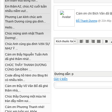
Em thăm vua đồng hồ!...
Em thăm A2, chúc A2 cuối tuần
nhiều niềm vui!...
Cám ơn chi Bích Vân đã t
Phương Lan kính chúc anh
Đỗ Thanh Dương
@ 21h:46p 
Thanh Dương cùng gia đình...
Hello...
Chúc mừng sinh nhật Thanh
Dương!...
Kích thước font
Chúc Anh cùng gia đình VẠN SỰ
NHƯ Ý ...
Cám ơn thấy Nguyễn Tuấn Anh
đã ghé thăm nhà!...
CHÚC THẦY THANH DƯƠNG
CÙNG GIA ĐÌNH :...
Đường dẫn
:
p
Code đồng hồ html cho Blog thì
Gửi ý kiến
có nhiều trên...
Cám ơn thầy Võ Văn Bổ đã ghé
thăm nhà,...
Chúc thầy Dương một mùa hè
tràn đầy niềm vui...
Cám ơn Phương Thanh nhé!
Chúc em luôn vui, khỏe...