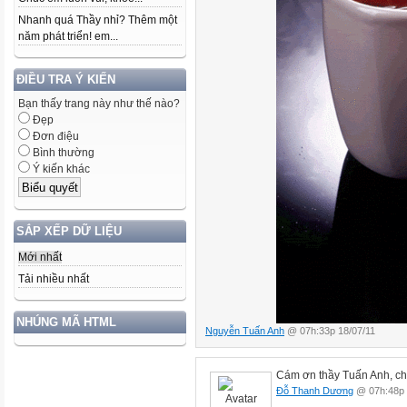
Nhanh quá Thầy nhỉ? Thêm một
năm phát triển! em...
ĐIỀU TRA Ý KIẾN
Bạn thấy trang này như thế nào?
Đẹp
Đơn điệu
Bình thường
Ý kiến khác
SẮP XẾP DỮ LIỆU
Mới nhất
Tải nhiều nhất
NHÚNG MÃ HTML
Nguyễn Tuấn Anh
@ 07h:33p 18/07/11
Cám ơn thầy Tuấn Anh, chú
Đỗ Thanh Dương
@ 07h:48p 