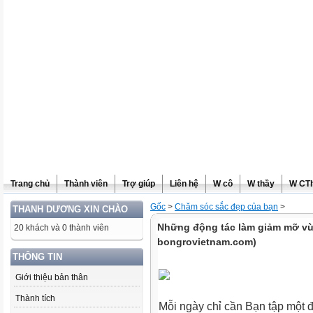
Trang chủ
Thành viên
Trợ giúp
Liên hệ
W cô
W thầy
W CT
Gốc
>
Chăm sóc sắc đẹp của bạn
>
THANH DƯƠNG XIN CHÀO
Những động tác làm giảm mỡ vù
20 khách và 0 thành viên
bongrovietnam.com)
THÔNG TIN
Giới thiệu bản thân
Thành tích
Mỗi ngày chỉ cần Bạn tập một đ