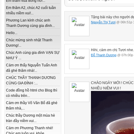
Em thăm vua đồng hồ!...
Em thăm A2, chúc A2 cuối tuần
nhiều niềm vui!...
Tặng bài này cho người 
Phương Lan kính chúc anh
Nguyễn Thị Tươi
@ 06h:51p 1
Thanh Dương cùng gia đình...
Hello...
Chúc mừng sinh nhật Thanh
Dương!...
Hihi, cám ơn chị Tươi nhe.
Chúc Anh cùng gia đình VẠN SỰ
Đỗ Thanh Dương
@ 07h:00p 
NHƯ Ý ...
Cám ơn thấy Nguyễn Tuấn Anh
đã ghé thăm nhà!...
CHÚC THẦY THANH DƯƠNG
CHÀO NGÀY MỚI ! CHÚC
CÙNG GIA ĐÌNH :...
NHIỀU NIỀM VUI !
Code đồng hồ html cho Blog thì
có nhiều trên...
Cám ơn thầy Võ Văn Bổ đã ghé
thăm nhà,...
Chúc thầy Dương một mùa hè
tràn đầy niềm vui...
Cám ơn Phương Thanh nhé!
Chúc em luôn vui, khỏe...