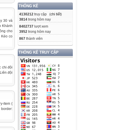
THỐNG KÊ
4130212
truy cập (
chi tiết
)
3814
trong hôm nay
y 30 và
An Khánh
8402737
lượt xem
lông cho
3952
trong hôm nay
 Kéo co
867
thành viên
THỐNG KÊ TRUY CẬP
 chi đội
Liên đội
y-item {
{ border: