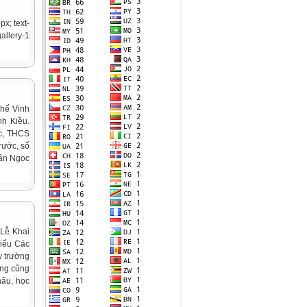
px; text-
allery-1
hế Vinh
nh Kiều.
c, THCS
rước, số
rần Ngọc
 Lễ Khai
biểu Các
y trường
ờng cũng
hâu, học