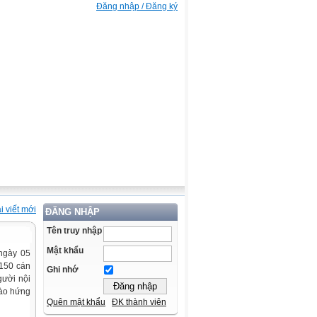
Đăng nhập / Đăng ký
i viết mới
ĐĂNG NHẬP
Tên truy nhập
Mật khẩu
ngày 05
 150 cán
Ghi nhớ
gười nội
hào hứng
Quên mật khẩu
ĐK thành viên