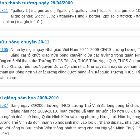
ánh thành trường ngày 29/04/2009
#gallery-1 { margin: auto; } #gallery-1 .gallery-item { float: left; margin-top: 10
align: center; width: 33%; } #gallery-1 img { border: 2px solid #cfcfcf; } #g
-caption { margin-left: 0; } ...
hữu bóng chuyền 20-11
Nhân kỷ niệm ngày Nhà giáo Việt Nam 20-11-2009 CĐCS trường Lương T
đăng cai tổ chức giao hữu bóng chuyền giữa các trường trong quận Ni
ộng có 6 đội tham dự: Trường THCS Tân An, THCS Trần Ngọc Quế, THCS An Lạ
Thúc Kháng, Tiểu học Nguyễn Du và đội chủ nhà. Như vậy năm nay so với năm t
 tham gia đông hơn và chất lượng cũng được nâng lên. Kết quả: Trường THCS T
oành chức...
ai giảng năm học 2009-2010
Sáng ngày 3/9/2009 trường THCS Lương Thế Vinh đã long trọng tổ chức
giảng năm học 2009-2010. Toàn trường đã vinh dự đón tiếp hơn 80 đại 
an ngành đoàn thể trong Quận Ninh Kiều và trong phường Hưng Lợi. Năm học nà
ương Thế Vinh đã đón nhận 375 học sinh mới vào lớp 6. Nhânb dịp này, nhà trư
ợp với công ty Bưu chính Viễn thông phát thường cho em Nguyễn Minh Thuỳ C
p 9A1...