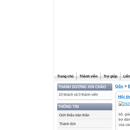
Website được thừa kế từ
Violet.vn
, người quản trị:
Đỗ Thanh Dư
Trang chủ
Thành viên
Trợ giúp
Liê
Gốc
>
B
THANH DƯƠNG XIN CHÀO
10 khách và 0 thành viên
Hội t
THÔNG TIN
bộ, gi
Giới thiệu bản thân
trợ đả
Thành tích
của cá