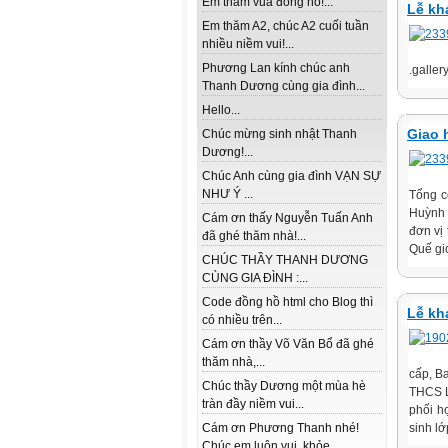
Em thăm vua đồng hồ!...
Lễ kh
Em thăm A2, chúc A2 cuối tuần
nhiều niềm vui!...
Phương Lan kính chúc anh
.gallery
Thanh Dương cùng gia đình...
Hello...
Giao 
Chúc mừng sinh nhật Thanh
Dương!...
Chúc Anh cùng gia đình VẠN SỰ
NHƯ Ý ...
Tổng c
Huỳnh 
Cám ơn thấy Nguyễn Tuấn Anh
đơn vị
đã ghé thăm nhà!...
Quế gi
CHÚC THẦY THANH DƯƠNG
CÙNG GIA ĐÌNH :...
Code đồng hồ html cho Blog thì
Lễ kh
có nhiều trên...
Cám ơn thầy Võ Văn Bổ đã ghé
thăm nhà,...
cấp, B
Chúc thầy Dương một mùa hè
THCS L
tràn đầy niềm vui...
phối h
Cám ơn Phương Thanh nhé!
sinh lớ
Chúc em luôn vui, khỏe...