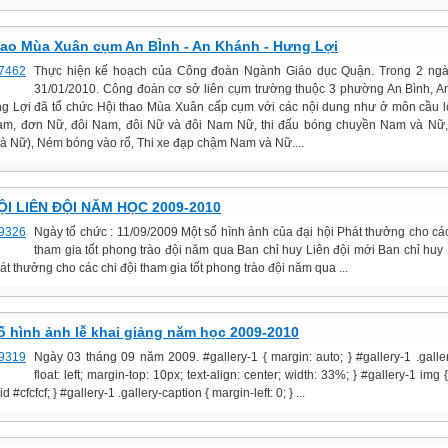
hao Mùa Xuân cụm An BÌnh - An Khánh - Hưng Lợi
Thực hiện kế hoạch của Công đoàn Ngành Giáo dục Quận. Trong 2 ngà
31/01/2010. Công đoàn cơ sở liên cụm trường thuộc 3 phường An Bình, 
g Lợi đã tổ chức Hội thao Mùa Xuân cấp cụm với các nội dung như ở môn cầu 
m, đơn Nữ, đôi Nam, đôi Nữ và đôi Nam Nữ, thi đấu bóng chuyền Nam và Nữ,
à Nữ), Ném bóng vào rổ, Thi xe đạp chậm Nam và Nữ....
ỘI LIÊN ĐỘI NĂM HỌC 2009-2010
Ngày tổ chức : 11/09/2009 Một số hình ảnh của đại hội Phát thưởng cho các
tham gia tốt phong trào đội năm qua Ban chỉ huy Liên đội mới Ban chỉ huy 
t thưởng cho các chi đội tham gia tốt phong trào đội năm qua ...
ố hình ảnh lễ khai giảng năm học 2009-2010
Ngày 03 tháng 09 năm 2009. #gallery-1 { margin: auto; } #gallery-1 .galler
float: left; margin-top: 10px; text-align: center; width: 33%; } #gallery-1 img 
d #cfcfcf; } #gallery-1 .gallery-caption { margin-left: 0; } ...