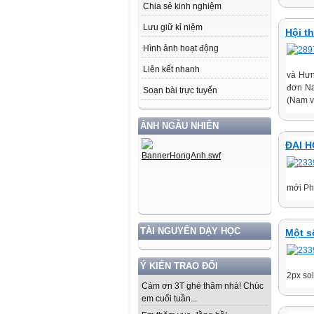
Chia sẻ kinh nghiệm
Lưu giữ kỉ niệm
Hội t
Hình ảnh hoạt động
Liên kết nhanh
và Hưn
đơn Na
Soạn bài trực tuyến
(Nam v
ẢNH NGẪU NHIÊN
ĐẠI H
mới Phá
TÀI NGUYÊN DẠY HỌC
Một s
Ý KIẾN TRAO ĐỔI
2px soli
Cám ơn 3T ghé thăm nhà! Chúc
em cuối tuần...