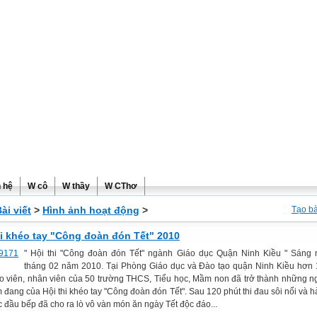
ơng
n hệ
W cô
W thầy
W CThơ
ài viết
>
Hình ảnh hoạt động
>
Tạo bà
hi khéo tay "Công đoàn đón Tết" 2010
" Hội thi "Công đoàn đón Tết" ngành Giáo dục Quận Ninh Kiều " Sáng 
tháng 02 năm 2010. Tại Phòng Giáo dục và Đào tạo quận Ninh Kiều hơn
áo viên, nhân viên của 50 trường THCS, Tiểu học, Mầm non đã trở thành những n
m đang của Hội thi khéo tay "Công đoàn đón Tết". Sau 120 phút thi đau sôi nổi và 
c đầu bếp đã cho ra lò vô vàn món ăn ngày Tết độc đáo...