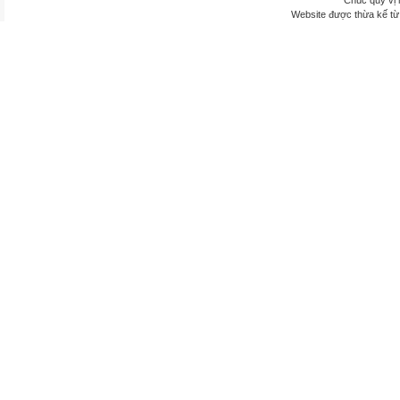
Chúc quý vị 
Website được thừa kế t