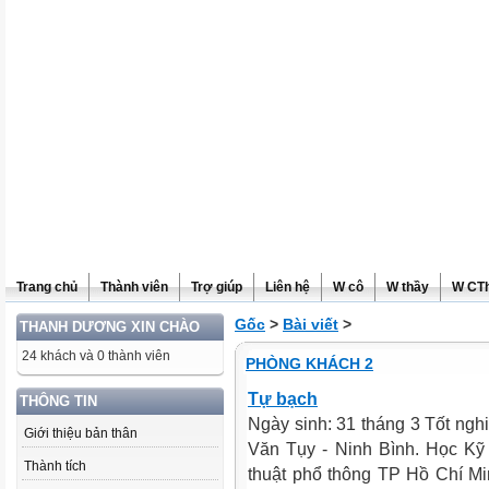
Trang chủ
Thành viên
Trợ giúp
Liên hệ
W cô
W thầy
W CT
Gốc
>
Bài viết
>
THANH DƯƠNG XIN CHÀO
24 khách và 0 thành viên
PHÒNG KHÁCH 2
Tự bạch
THÔNG TIN
Ngày sinh: 31 tháng 3 Tốt ngh
Giới thiệu bản thân
Văn Tụy - Ninh Bình. Học Kỹ
Thành tích
thuật phổ thông TP Hồ Chí M