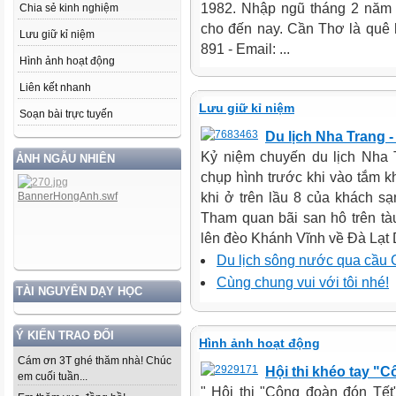
1982. Nhập ngũ tháng 2 năm 
Chia sẻ kinh nghiệm
cho đến nay. Cần Thơ là quê 
Lưu giữ kỉ niệm
891 - Email: ...
Hình ảnh hoạt động
Liên kết nhanh
Lưu giữ kỉ niệm
Soạn bài trực tuyến
Du lịch Nha Trang -
Kỷ niệm chuyến du lịch Nha 
ẢNH NGẪU NHIÊN
chụp hình trước khi vào tắm k
khi ở trên lầu 8 của khách s
Tham quan bãi san hô trên tàu
lên đèo Khánh Vĩnh về Đà Lạt Dừ
Du lịch sông nước qua cầu
Cùng chung vui với tôi nhé!
TÀI NGUYÊN DẠY HỌC
Ý KIẾN TRAO ĐỔI
Hình ảnh hoạt động
Cám ơn 3T ghé thăm nhà! Chúc
Hội thi khéo tay "
em cuối tuần...
" Hội thi "Công đoàn đón Tế