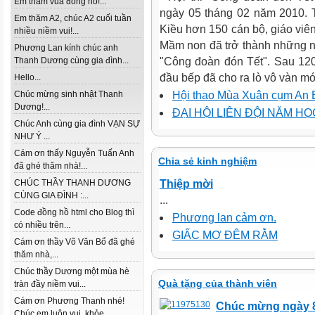
Em thăm vua đồng hồ!...
ngày 05 tháng 02 năm 2010. 
Em thăm A2, chúc A2 cuối tuần
Kiều hơn 150 cán bộ, giáo viê
nhiều niềm vui!...
Mầm non đã trở thành những ng
Phương Lan kính chúc anh
Thanh Dương cùng gia đình...
"Công đoàn đón Tết". Sau 120
đầu bếp đã cho ra lò vô vàn mó
Hello...
Chúc mừng sinh nhật Thanh
Hội thao Mùa Xuân cụm An B
Dương!...
ĐẠI HỘI LIÊN ĐỘI NĂM HỌ
Chúc Anh cùng gia đình VẠN SỰ
NHƯ Ý ...
Cám ơn thấy Nguyễn Tuấn Anh
Chia sẻ kinh nghiệm
đã ghé thăm nhà!...
CHÚC THẦY THANH DƯƠNG
Thiệp mời
CÙNG GIA ĐÌNH :...
...
Code đồng hồ html cho Blog thì
Phương lan cảm ơn.
có nhiều trên...
GIẤC MƠ ĐÊM RẰM
Cám ơn thầy Võ Văn Bổ đã ghé
thăm nhà,...
Chúc thầy Dương một mùa hè
Quà tặng của thành viên
tràn đầy niềm vui...
Cám ơn Phương Thanh nhé!
Chúc mừng ngày 
Chúc em luôn vui, khỏe...