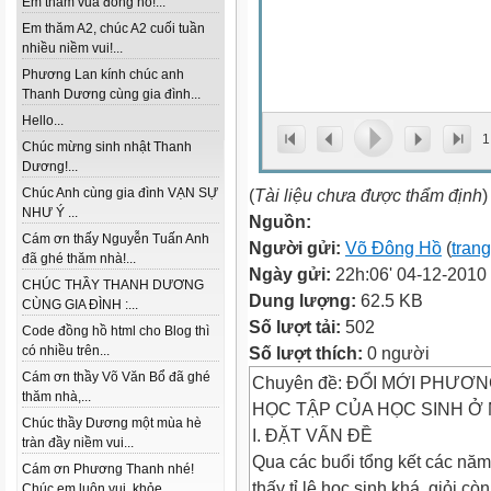
Em thăm vua đồng hồ!...
Em thăm A2, chúc A2 cuối tuần
nhiều niềm vui!...
Phương Lan kính chúc anh
Thanh Dương cùng gia đình...
Hello...
1
Chúc mừng sinh nhật Thanh
Dương!...
Chúc Anh cùng gia đình VẠN SỰ
(
Tài liệu chưa được thẩm định
)
NHƯ Ý ...
Nguồn:
Cám ơn thấy Nguyễn Tuấn Anh
Người gửi:
Võ Đông Hồ
(
trang
đã ghé thăm nhà!...
Ngày gửi:
22h:06' 04-12-2010
CHÚC THẦY THANH DƯƠNG
Dung lượng:
62.5 KB
CÙNG GIA ĐÌNH :...
Số lượt tải:
502
Code đồng hồ html cho Blog thì
có nhiều trên...
Số lượt thích:
0 người
Cám ơn thầy Võ Văn Bổ đã ghé
Chuyên đề: ĐỔI MỚI PHƯƠ
thăm nhà,...
HỌC TẬP CỦA HỌC SINH Ở
Chúc thầy Dương một mùa hè
I. ĐẶT VẤN ĐỀ
tràn đầy niềm vui...
Qua các buổi tổng kết các n
Cám ơn Phương Thanh nhé!
thấy tỉ lệ học sinh khá, giỏi cò
Chúc em luôn vui, khỏe...