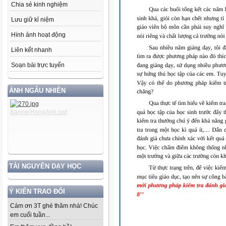
Chia sẻ kinh nghiệm
Lưu giữ kỉ niệm
Hình ảnh hoạt động
Liên kết nhanh
Soạn bài trực tuyến
ẢNH NGẪU NHIÊN
TÀI NGUYÊN DẠY HỌC
Ý KIẾN TRAO ĐỔI
Cám ơn 3T ghé thăm nhà! Chúc
em cuối tuần...