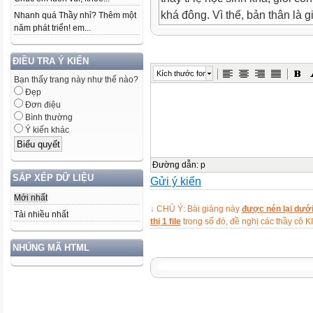
khá đông. Vì thế, bản thân là 
Nhanh quá Thầy nhỉ? Thêm một
năm phát triển! em...
cách nào đó nâng dần chất lượ
trường nói chung.
ĐIỀU TRA Ý KIẾN
Sau nhiều năm giảng dạy, tôi 
Kích thước font
Bạn thấy trang này như thế nào?
dạy học để tìm ra được phương
Đẹp
lên lớp ứng với bộ môn mình 
Đơn điệu
tiện dạy học cho học sinh quan
Bình thường
Ý kiến khác
của các em. Tuy nhiên, kết quả
Vậy có thể do phương pháp kiể
sinh có vấn đề chăng?
Đường dẫn
:
p
SẮP XẾP DỮ LIỆU
Gửi ý kiến
Qua thực tế tìm hiểu về kiểm 
tra, đánh giá kết quả học tập 
Mới nhất
↓ CHÚ Ý: Bài giảng này
được nén lại dưới
thực hiện. Cách đặt câu hỏi, r
Tải nhiều nhất
thị 1 file
trong số đó, đề nghị các thầy 
ghi nhớ và tái hiện kiến thức c
NHÚNG MÃ HTML
kì quá ít,… Dẫn đến nội dung k
đánh giá chưa chính xác với kế
học kì hoặc năm học. Việc chấ
viên trong cùng một tổ chuyên