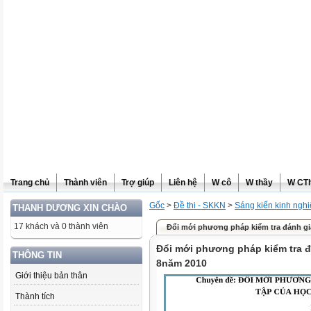
Trang chủ
Thành viên
Trợ giúp
Liên hệ
W cô
W thầy
W CT
Gốc
>
Đề thi - SKKN
>
Sáng kiến kinh ngh
THANH DƯƠNG XIN CHÀO
17 khách và 0 thành viên
Đổi mới phương pháp kiểm tra đánh gi
Đổi mới phương pháp kiểm tra 
THÔNG TIN
8năm 2010
Giới thiệu bản thân
Thành tích