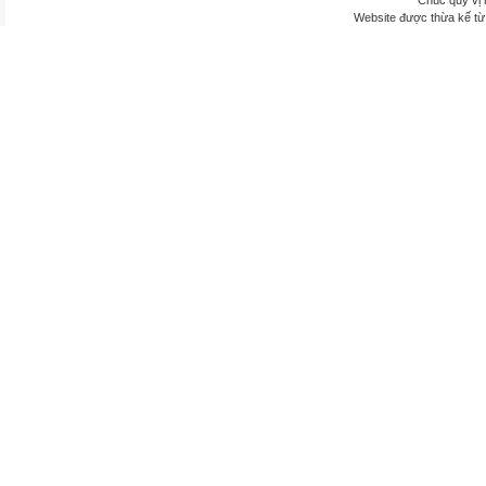
Chúc quý vị 
Website được thừa kế t