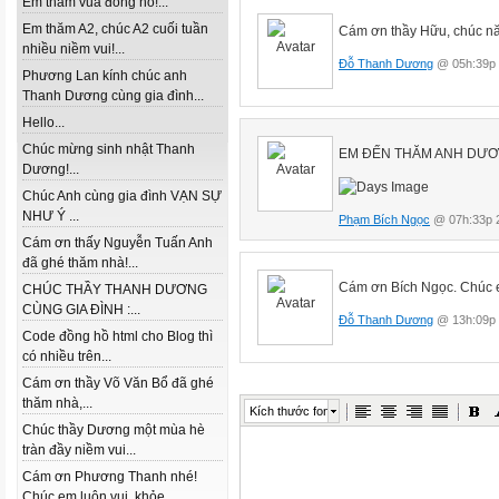
Em thăm vua đồng hồ!...
Em thăm A2, chúc A2 cuối tuần
Cám ơn thầy Hữu, chúc nă
nhiều niềm vui!...
Đỗ Thanh Dương
@ 05h:39p 
Phương Lan kính chúc anh
Thanh Dương cùng gia đình...
Hello...
Chúc mừng sinh nhật Thanh
EM ĐẾN THĂM ANH DƯƠN
Dương!...
Chúc Anh cùng gia đình VẠN SỰ
NHƯ Ý ...
Phạm Bích Ngọc
@ 07h:33p 2
Cám ơn thấy Nguyễn Tuấn Anh
đã ghé thăm nhà!...
Cám ơn Bích Ngọc. Chúc e
CHÚC THẦY THANH DƯƠNG
CÙNG GIA ĐÌNH :...
Đỗ Thanh Dương
@ 13h:09p 
Code đồng hồ html cho Blog thì
có nhiều trên...
Cám ơn thầy Võ Văn Bổ đã ghé
thăm nhà,...
Kích thước font
Chúc thầy Dương một mùa hè
tràn đầy niềm vui...
Cám ơn Phương Thanh nhé!
Chúc em luôn vui, khỏe...