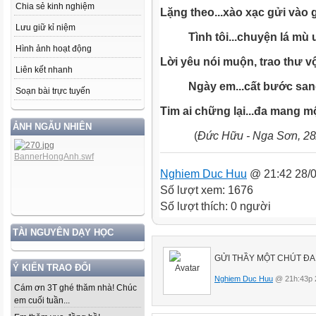
Chia sẻ kinh nghiệm
Lặng theo...xào xạc gửi vào g
Lưu giữ kỉ niệm
Tình tôi...chuyện lá mù 
Hình ảnh hoạt động
Lời yêu nói muộn, trao thư v
Liên kết nhanh
Ngày em...cất bước sang
Soạn bài trực tuyến
Tim ai chững lại...đa mang m
ẢNH NGẪU NHIÊN
(
Đức Hữu - Nga Sơn, 28
Nghiem Duc Huu
@ 21:42 28/
Số lượt xem: 1676
Số lượt thích: 0 người
TÀI NGUYÊN DẠY HỌC
GỬI THẦY MỘT CHÚT ĐA
Ý KIẾN TRAO ĐỔI
Nghiem Duc Huu
@ 21h:43p 
Cám ơn 3T ghé thăm nhà! Chúc
em cuối tuần...