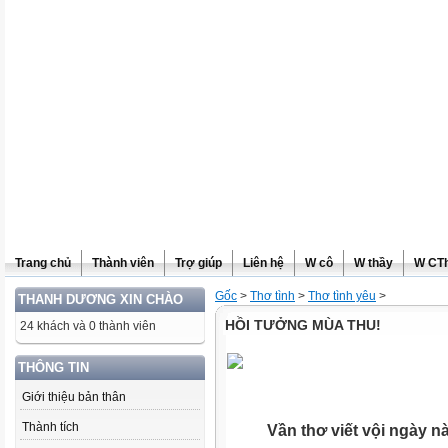
Trang chủ
Thành viên
Trợ giúp
Liên hệ
W cô
W thầy
W CT
Gốc
>
Thơ tình
>
Thơ tình yêu
>
THANH DƯƠNG XIN CHÀO
HỒI TƯỞNG MÙA THU!
24 khách và 0 thành viên
THÔNG TIN
Giới thiệu bản thân
Thành tích
Vần thơ viết vội ngày n