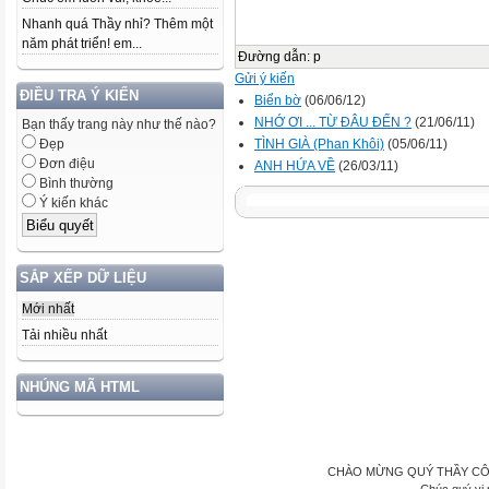
Nhanh quá Thầy nhỉ? Thêm một
năm phát triển! em...
Đường dẫn
:
p
Gửi ý kiến
ĐIỀU TRA Ý KIẾN
Biển bờ
(06/06/12)
NHỚ ƠI ... TỪ ĐÂU ĐẾN ?
(21/06/11)
Bạn thấy trang này như thế nào?
TÌNH GIÀ (Phan Khôi)
(05/06/11)
Đẹp
Đơn điệu
ANH HỨA VỀ
(26/03/11)
Bình thường
Ý kiến khác
SẮP XẾP DỮ LIỆU
Mới nhất
Tải nhiều nhất
NHÚNG MÃ HTML
CHÀO MỪNG QUÝ THẦY CÔ