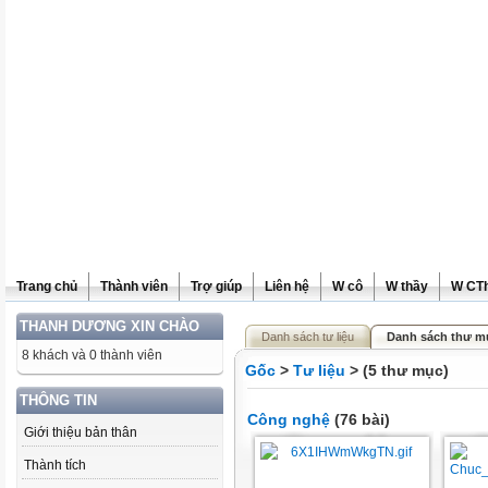
Trang chủ
Thành viên
Trợ giúp
Liên hệ
W cô
W thầy
W CT
THANH DƯƠNG XIN CHÀO
Danh sách tư liệu
Danh sách thư mụ
8 khách và 0 thành viên
Gốc
>
Tư liệu
> (5 thư mục)
THÔNG TIN
Công nghệ
(76 bài)
Giới thiệu bản thân
Thành tích