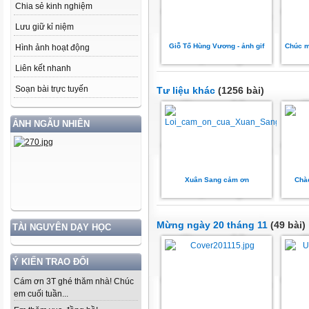
Chia sẻ kinh nghiệm
Lưu giữ kỉ niệm
Giỗ Tổ Hùng Vương - ảnh gif
Chúc m
Hình ảnh hoạt động
Liên kết nhanh
Soạn bài trực tuyến
Tư liệu khác
(1256 bài)
ẢNH NGẪU NHIÊN
Xuân Sang cảm ơn
Chà
Mừng ngày 20 tháng 11
(49 bài)
TÀI NGUYÊN DẠY HỌC
Ý KIẾN TRAO ĐỔI
Cám ơn 3T ghé thăm nhà! Chúc
em cuối tuần...