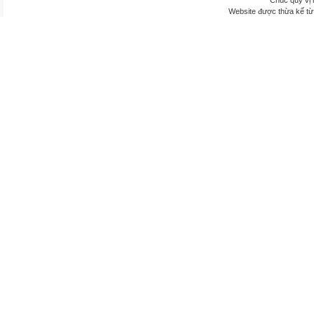
Chúc quý vị 
Website được thừa kế t