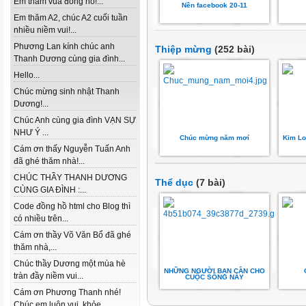
Em thăm vua đồng hồ!...
Nền facebook 20-11
Em thăm A2, chúc A2 cuối tuần
nhiều niềm vui!...
Phương Lan kính chúc anh
Thiệp mừng
(252 bài)
Thanh Dương cùng gia đình...
Hello...
Chúc mừng sinh nhật Thanh
Dương!...
Chúc Anh cùng gia đình VẠN SỰ
NHƯ Ý ...
Chúc mừng năm mơí
Kim Lo
Cám ơn thấy Nguyễn Tuấn Anh
đã ghé thăm nhà!...
CHÚC THẦY THANH DƯƠNG
Thể dục
(7 bài)
CÙNG GIA ĐÌNH :...
Code đồng hồ html cho Blog thì
có nhiều trên...
Cám ơn thầy Võ Văn Bổ đã ghé
thăm nhà,...
Chúc thầy Dương một mùa hè
NHỮNG NGƯỜI BẠN CẦN CHO
tràn đầy niềm vui...
CUỘC SỐNG NÀY
Cám ơn Phương Thanh nhé!
Chúc em luôn vui, khỏe...