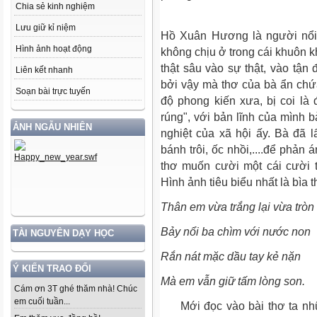
Chia sẻ kinh nghiệm
Lưu giữ kỉ niệm
Hồ Xuân Hương là người nổi 
Hình ảnh hoạt động
không chịu ở trong cái khuôn 
thật sâu vào sự thật, vào tận
Liên kết nhanh
bởi vậy mà thơ của bà ẩn chứa
Soạn bài trực tuyến
độ phong kiến xưa, bị coi là 
rúng", với bản lĩnh của mình
ẢNH NGẪU NHIÊN
nghiệt của xã hội ấy. Bà đã 
bánh trôi, ốc nhồi,....để phả
thơ muốn cười một cái cười t
Hình ảnh tiêu biểu nhất là bìa t
Thân em vừa trắng lại vừa tròn
Bảy nổi ba chìm với nước non
TÀI NGUYÊN DẠY HỌC
Rắn nát mặc dầu tay kẻ nặn
Ý KIẾN TRAO ĐỔI
Mà em vẫn giữ tấm lòng son.
Cám ơn 3T ghé thăm nhà! Chúc
em cuối tuần...
Mới đọc vào bài thơ ta nhữn