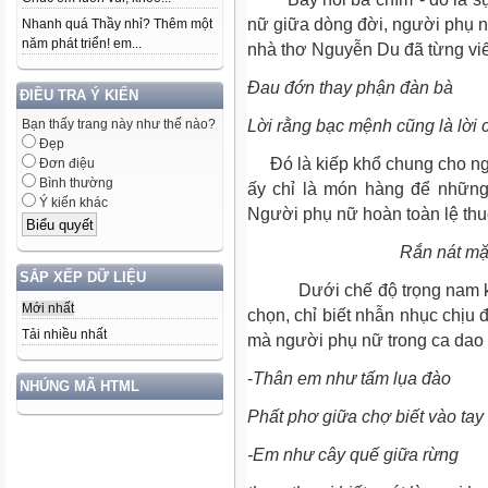
nữ giữa dòng đời, người phụ n
Nhanh quá Thầy nhỉ? Thêm một
năm phát triển! em...
nhà thơ Nguyễn Du đã từng viế
Đau đớn thay phận đàn bà
ĐIỀU TRA Ý KIẾN
Bạn thấy trang này như thế nào?
Lời rằng bạc mệnh cũng là lời
Đẹp
Đó là kiếp khổ chung cho ngư
Đơn điệu
Bình thường
ấy chỉ là món hàng để những
Ý kiến khác
Người phụ nữ hoàn toàn lệ thu
Rắn nát mặc dầu t
SẮP XẾP DỮ LIỆU
Dưới chế độ trọng nam khin
Mới nhất
chọn, chỉ biết nhẫn nhục chịu
Tải nhiều nhất
mà người phụ nữ trong ca dao
-
Thân em như tấm lụa đào
NHÚNG MÃ HTML
Phất phơ giữa chợ biết vào tay 
-Em như cây quế giữa rừng