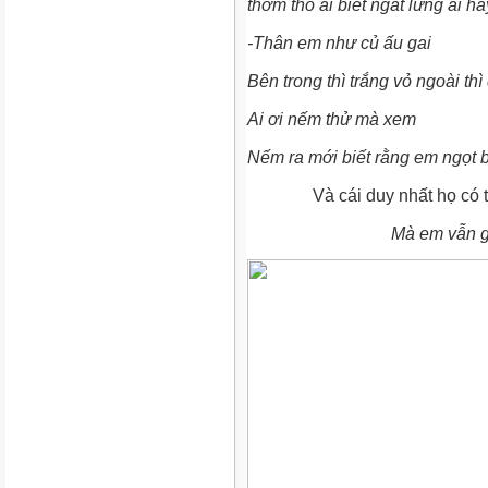
thơm tho ai biết ngát lừng ai ha
-Thân em như củ ấu gai
Bên trong thì trắng vỏ ngoài thì
Ai ơi nếm thử mà xem
Nếm ra mới biết rằng em ngọt b
Và cái duy nhất họ có thể 
Mà em vẫn g