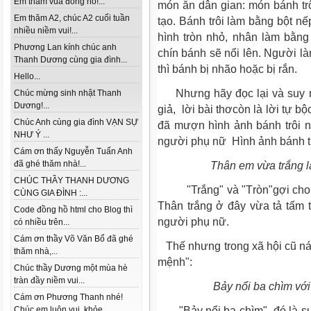
Em thăm vua đồng hồ!...
món ăn dân gian: món bánh trô
Em thăm A2, chúc A2 cuối tuần
tạo. Bánh trôi làm bằng bột n
nhiều niềm vui!...
hình tròn nhỏ, nhân làm bằng
Phương Lan kính chúc anh
chín bánh sẽ nổi lên. Người là
Thanh Dương cùng gia đình...
thì bánh bị nhão hoặc bị rắn.
Hello...
Nhưng hãy đọc lại và suy ng
Chúc mừng sinh nhật Thanh
Dương!...
giả, lời bài thơcòn là lời tự 
Chúc Anh cùng gia đình VẠN SỰ
đã mượn hình ảnh bánh trôi n
NHƯ Ý ...
người phụ nữ Hình ảnh bánh tr
Cám ơn thấy Nguyễn Tuấn Anh
đã ghé thăm nhà!...
Thân em vừa trắng lại 
CHÚC THẦY THANH DƯƠNG
"Trắng" và "Tròn"gợi cho ta
CÙNG GIA ĐÌNH :...
Thân trắng ở đây vừa tả tấm 
Code đồng hồ html cho Blog thì
người phụ nữ.
có nhiều trên...
Cám ơn thầy Võ Văn Bổ đã ghé
Thế nhưng trong xã hội cũ ná
thăm nhà,...
mệnh":
Chúc thầy Dương một mùa hè
tràn đầy niềm vui...
Bảy nổi ba chìm vớ
Cám ơn Phương Thanh nhé!
Chúc em luôn vui, khỏe...
"Bảy nổi ba chìm"- đó là sự 