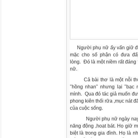
Người phụ nữ ấy vấn giữ đượ
mặc cho số phận có đưa đẩy
lòng. Đó là một niềm rất đáng
nữ.
Cả bài thơ là một nỗi thư
"hồng nhan" nhưng lại "bạc
mình. Qua đó tác giả muốn đượ
phong kiên thối rữa ,mục nát 
của cuộc sống.
Người phụ nữ ngày nay họ 
năng động ,hoạt bát. Họ giữ mộ
biệt là trong gia đình. Họ là 