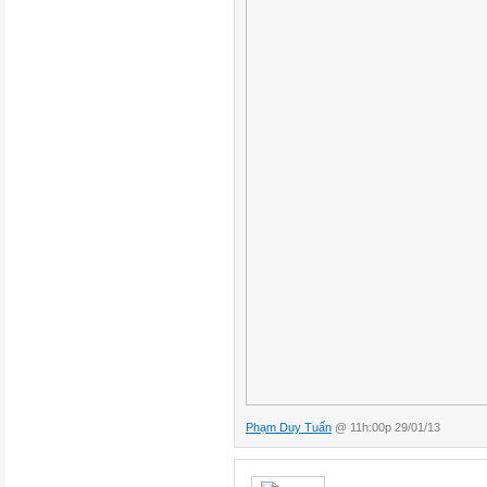
Phạm Duy Tuấn
@ 11h:00p 29/01/13