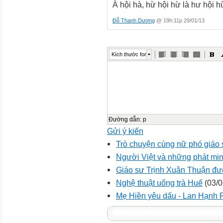
À hội hà, hừ hội hừ là hư hội h
Đỗ Thanh Dương
@ 19h:11p 29/01/13
Kích thước font
Đường dẫn
:
p
Gửi ý kiến
Trò chuyện cùng nữ phó giáo s
Người Việt và những phát minh
Giáo sư Trịnh Xuân Thuận đư
Nghệ thuật uống trà Huế
(03/0
Mẹ Hiền yêu dấu - Lan Hạnh F