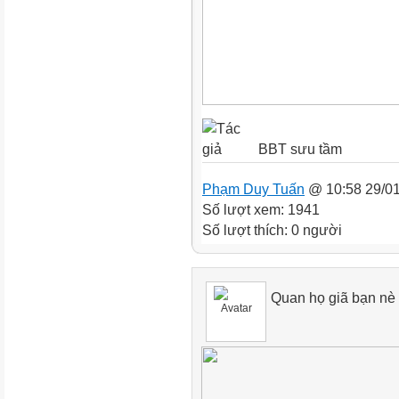
BBT sưu tầm
Phạm Duy Tuấn
@ 10:58 29/0
Số lượt xem: 1941
Số lượt thích: 0 người
Quan họ giã bạn nè 