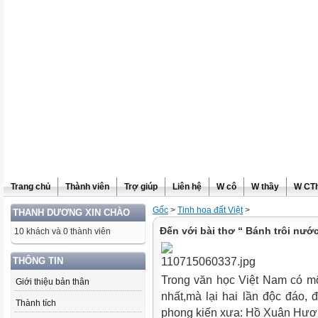
Trang chủ
Thành viên
Trợ giúp
Liên hệ
W cô
W thầy
W CT
Gốc
>
Tinh hoa đất Việt
>
THANH DƯƠNG XIN CHÀO
Đến với bài thơ “ Bánh trôi n
10 khách và 0 thành viên
THÔNG TIN
Trong văn học Việt Nam có mộ
Giới thiệu bản thân
nhất,mà lại hai lần độc đáo,
Thành tích
phong kiến xưa: Hồ Xuân Hư