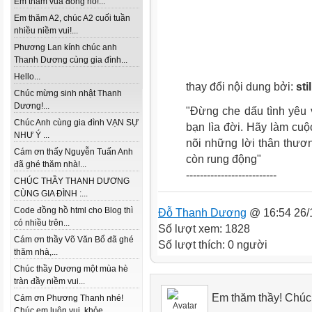
Em thăm vua đồng hồ!...
Em thăm A2, chúc A2 cuối tuần
nhiều niềm vui!...
Phương Lan kính chúc anh
Thanh Dương cùng gia đình...
Hello...
thay đổi nội dung bởi:
sti
Chúc mừng sinh nhật Thanh
Dương!...
"Đừng che dấu tình yêu 
Chúc Anh cùng gia đình VẠN SỰ
bạn lìa đời. Hãy làm cuộ
NHƯ Ý ...
nõi những lời thân thươ
Cám ơn thấy Nguyễn Tuấn Anh
còn rung động
"
đã ghé thăm nhà!...
--------------------------
CHÚC THẦY THANH DƯƠNG
CÙNG GIA ĐÌNH :...
Code đồng hồ html cho Blog thì
Đỗ Thanh Dương
@ 16:54 26/
có nhiều trên...
Số lượt xem: 1828
Cám ơn thầy Võ Văn Bổ đã ghé
Số lượt thích: 0 người
thăm nhà,...
Chúc thầy Dương một mùa hè
tràn đầy niềm vui...
Em thăm thầy! Chúc
Cám ơn Phương Thanh nhé!
Chúc em luôn vui, khỏe...