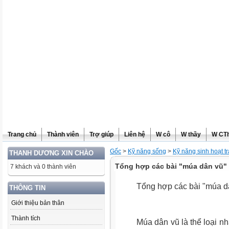
Trang chủ
Thành viên
Trợ giúp
Liên hệ
W cô
W thầy
W CT
Gốc
>
Kỹ năng sống
>
Kỹ năng sinh hoạt tr
THANH DƯƠNG XIN CHÀO
Tổng hợp các bài "múa dân vũ"
7 khách và 0 thành viên
Tổng hợp các bài "múa d
THÔNG TIN
Giới thiệu bản thân
Thành tích
Múa dân vũ là thể loại n