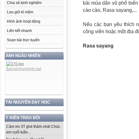
bài múa dân vũ phổ biế
Chia sẻ kinh nghiệm
cào cào, Rasa sayang,...
Lưu giữ kỉ niệm
Hình ảnh hoạt động
Nếu các bạn yêu thích 
Liên kết nhanh
công viên hoặc một địa đ
Soạn bài trực tuyến
Rasa sayang
ẢNH NGẪU NHIÊN
TÀI NGUYÊN DẠY HỌC
Ý KIẾN TRAO ĐỔI
Cám ơn 3T ghé thăm nhà! Chúc
em cuối tuần...