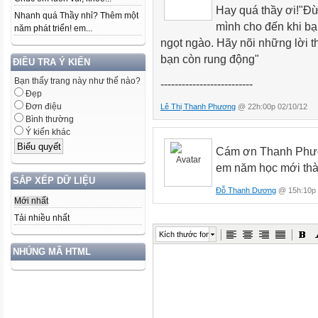
Hay quá thầy ơi!
"Đừ
Nhanh quá Thầy nhỉ? Thêm một
mình cho
đến khi bạ
năm phát triển! em...
ngọt ngào. Hãy nõi những lời 
bạn còn rung động
"
ĐIỀU TRA Ý KIẾN
Bạn thấy trang này như thế nào?
--------------------------
Đẹp
Đơn điệu
Lê Thị Thanh Phương
@ 22h:00p 02/10/12
Bình thường
Ý kiến khác
Cám ơn Thanh Phươ
em năm học mới thà
SẮP XẾP DỮ LIỆU
Đỗ Thanh Dương
@ 15h:10p 
Mới nhất
Tải nhiều nhất
Kích thước font
NHÚNG MÃ HTML