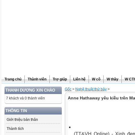
Trang chủ
Thành viên
Trợ giúp
Liên hệ
W cô
W thầy
W CT
Gốc
>
Nghệ thuật thứ bảy
>
THANH DƯƠNG XIN CHÀO
Anne Hathaway yêu kiều trên Mar
7 khách và 0 thành viên
THÔNG TIN
Giới thiệu bản thân
Thành tích
(TT&VH Online) -
Xinh đẹp