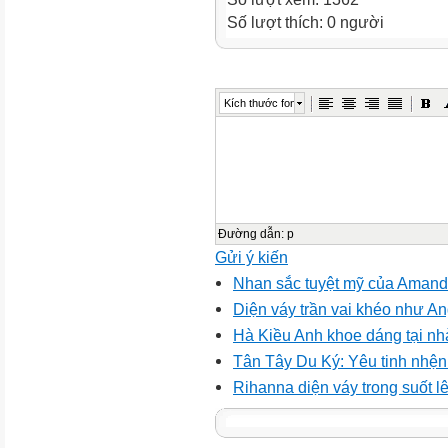
Số lượt thích: 0 người
Kích thước font
Đường dẫn
:
p
Gửi ý kiến
Nhan sắc tuyệt mỹ của Amand
Diện váy trần vai khéo như An
Hà Kiều Anh khoe dáng tại nh
Tân Tây Du Ký: Yêu tinh nhện
Rihanna diện váy trong suốt l