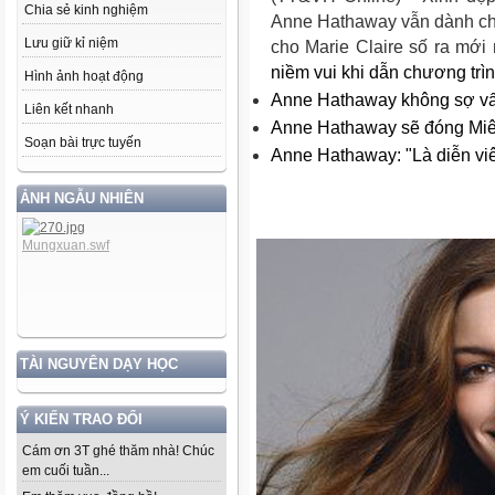
Chia sẻ kinh nghiệm
Anne Hathaway vẫn dành chút
Lưu giữ kỉ niệm
cho
Marie Claire
số ra mới 
niềm vui khi dẫn chương trìn
Hình ảnh hoạt động
Anne Hathaway không sợ vấp
Liên kết nhanh
Anne Hathaway sẽ đóng Miê
Soạn bài trực tuyến
Anne Hathaway: "Là diễn viê
ẢNH NGẪU NHIÊN
TÀI NGUYÊN DẠY HỌC
Ý KIẾN TRAO ĐỔI
Cám ơn 3T ghé thăm nhà! Chúc
em cuối tuần...