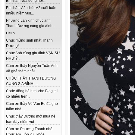
Em thăm vua đồng hồ!...
Em thăm A2, chúc A2 cuối tuần
nhiều niềm vui!...
Phương Lan kính chúc anh
Thanh Dương cùng gia đình...
Hello...
Chúc mừng sinh nhật Thanh
Dương!...
Chúc Anh cùng gia đình VẠN SỰ
NHƯ Ý ...
Cám ơn thấy Nguyễn Tuấn Anh
đã ghé thăm nhà!...
CHÚC THẦY THANH DƯƠNG
CÙNG GIA ĐÌNH :...
Code đồng hồ html cho Blog thì
có nhiều trên...
Cám ơn thầy Võ Văn Bổ đã ghé
thăm nhà,...
Chúc thầy Dương một mùa hè
tràn đầy niềm vui...
Cám ơn Phương Thanh nhé!
Chúc em luôn vui, khỏe...