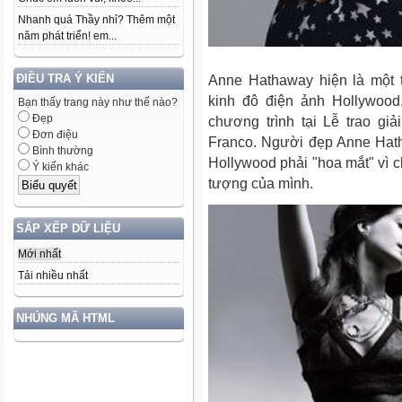
Nhanh quá Thầy nhỉ? Thêm một
năm phát triển! em...
ĐIỀU TRA Ý KIẾN
Anne Hathaway hiện là một 
kinh đô điện ảnh Hollywood
Bạn thấy trang này như thế nào?
Đẹp
chương trình tại Lễ trao gi
Đơn điệu
Franco. Người đẹp Anne Hath
Bình thường
Hollywood phải "hoa mắt" vì 
Ý kiến khác
tượng của mình.
SẮP XẾP DỮ LIỆU
Mới nhất
Tải nhiều nhất
NHÚNG MÃ HTML