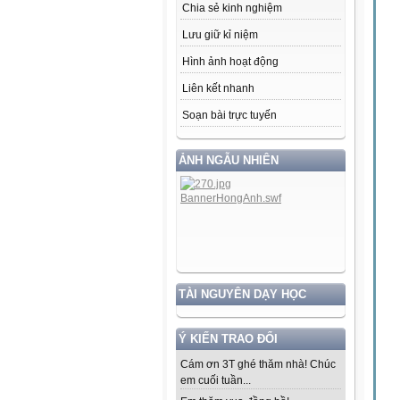
Chia sẻ kinh nghiệm
Lưu giữ kỉ niệm
Hình ảnh hoạt động
Liên kết nhanh
Soạn bài trực tuyến
ẢNH NGẪU NHIÊN
TÀI NGUYÊN DẠY HỌC
Ý KIẾN TRAO ĐỔI
Cám ơn 3T ghé thăm nhà! Chúc
em cuối tuần...