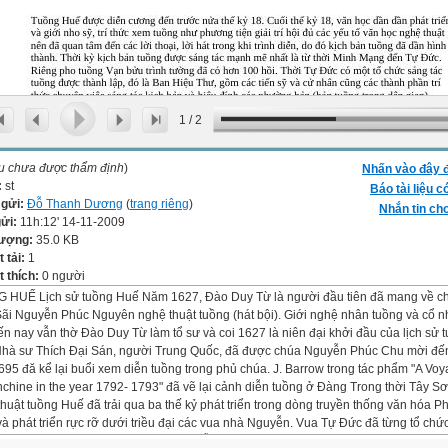
1
/
2
ệu chưa được thẩm định
)
Nhấn vào đây đ
:
st
Báo tài liệu c
 gửi:
Đỗ Thanh Dương
(
trang riêng
)
Nhắn tin cho
gửi:
11h:12' 14-11-2009
lượng:
35.0 KB
t tải:
1
 thích:
0 người
 HUẾ Lịch sử tuồng Huế Năm 1627, Đào Duy Từ là người đầu tiên đã mang về c
ãi Nguyễn Phúc Nguyên nghệ thuật tuồng (hát bội). Giới nghệ nhân tuồng và cổ n
n nay vẫn thờ Đào Duy Từ làm tổ sư và coi 1627 là niên đại khởi đầu của lịch sử 
Nhà sư Thích Đại Sán, người Trung Quốc, đã được chúa Nguyễn Phúc Chu mời đế
95 đă kể lại buổi xem diễn tuồng trong phủ chúa. J. Barrow trong tác phẩm "A Voy
chine in the year 1792- 1793" đã vẽ lại cảnh diễn tuồng ở Đàng Trong thời Tây Sơ
huật tuồng Huế đã trải qua ba thế kỷ phát triển trong dòng truyền thống văn hóa P
à phát triển rực rỡ dưới triều đại các vua nhà Nguyễn. Vua Tự Đức đã từng tổ chứ
ng tác tuồng bao gồm những tác gia lỗi lạc trong nước, đứng đầu là Đào Tấn, sau 