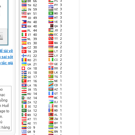
ể tải về
ó sai sót
 tác giả
ho
hạc
tuồng
n Huế
age to
n.
hú
c hàng
này là