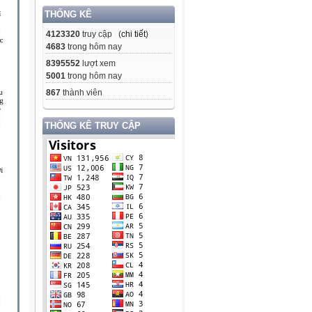
THỐNG KÊ
4123320
truy cập (
chi tiết
)
4683
trong hôm nay
8395552
lượt xem
5001
trong hôm nay
867
thành viên
THỐNG KÊ TRUY CẬP