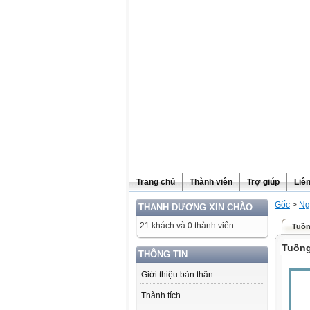
Website được thừa kế từ
Violet.vn
, người quản trị:
Đỗ Thanh Dư
Trang chủ
Thành viên
Trợ giúp
Liê
Gốc
>
Ng
THANH DƯƠNG XIN CHÀO
21 khách và 0 thành viên
Tuồn
Tuồn
THÔNG TIN
Giới thiệu bản thân
Thành tích