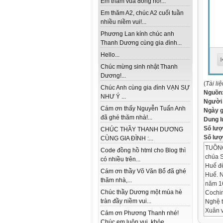
Em thăm vua đồng hồ!...
Em thăm A2, chúc A2 cuối tuần
nhiều niềm vui!...
Phương Lan kính chúc anh
Thanh Dương cùng gia đình...
Hello...
Chúc mừng sinh nhật Thanh
Dương!...
(
Tài li
Chúc Anh cùng gia đình VẠN SỰ
Nguồn
NHƯ Ý ...
Người
Cám ơn thấy Nguyễn Tuấn Anh
Ngày 
đã ghé thăm nhà!...
Dung 
Số lượ
CHÚC THẦY THANH DƯƠNG
Số lượt
CÙNG GIA ĐÌNH :...
TUỒNG
Code đồng hồ html cho Blog thì
chúa S
có nhiều trên...
Huế đế
Cám ơn thầy Võ Văn Bổ đã ghé
Huế. 
thăm nhà,...
năm 16
Chúc thầy Dương một mùa hè
Cochin
tràn đầy niềm vui...
Nghệ t
Xuân v
Cám ơn Phương Thanh nhé!
ngũ sá
Chúc em luôn vui, khỏe...