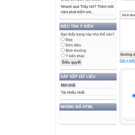
tác gi
Nhanh quá Thầy nhỉ? Thêm một
như : 
năm phát triển! em...
vua Tự
Kích thư
Vua Đồ
để đặt
ĐIỀU TRA Ý KIẾN
các đà
Bạn thấy trang này như thế nào?
thầy h
Đẹp
đồng t
Đơn điệu
hẳn mộ
Bình thường
cho cá
Đường 
Ý kiến khác
thành 
Gửi ý kiế
"kép" 
chúng.
chỉ ph
SẮP XẾP DỮ LIỆU
hát nổ
Dạ, Ba
Mới nhất
Ba Lài
Tải nhiều nhất
Đông D
bản ở 
khi vă
NHÚNG MÃ HTML
tuồng 
truyện
chèo ở
học dầ
tố văn