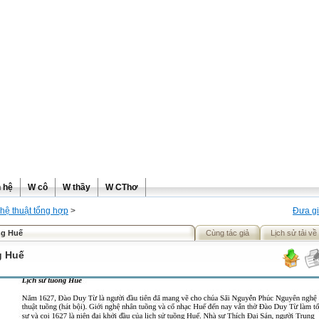
ơng
n hệ
W cô
W thầy
W CThơ
hệ thuật tổng hợp
>
Đưa gi
g Huế
Cùng tác giả
Lịch sử tải về
g Huế