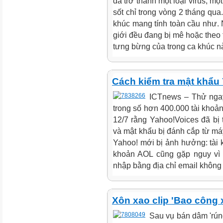
đã trở thành một loại virus, một
sốt chỉ trong vòng 2 tháng qua.
khúc mang tính toàn cầu như. 
giới đều đang bị mê hoặc theo
tưng bừng của trong ca khúc này
Cách kiểm tra mật khẩu 
ICTnews – Thử ngay
trong số hơn 400.000 tài khoả
12/7 rằng Yahoo!Voices đã bị
và mật khẩu bị đánh cắp từ máy
Yahoo! mới bị ảnh hưởng: tài 
khoản AOL cũng gặp nguy vì
nhập bằng địa chỉ email không 
Xôn xao clip 'Bao công
Sau vụ bán dâm 'rún