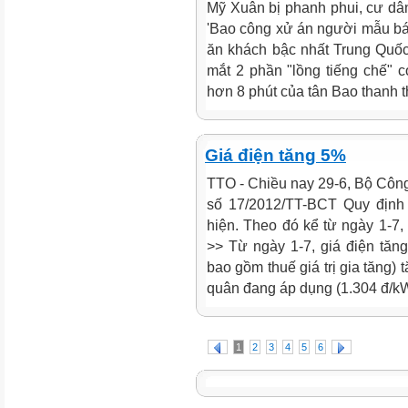
Mỹ Xuân bị phanh phui, cư dân 
'Bao công xử án người mẫu bán
ăn khách bậc nhất Trung Quốc 
mắt 2 phần "lồng tiếng chế" 
hơn 8 phút của tân Bao thanh th
Giá điện tăng 5%
TTO - Chiều nay 29-6, Bộ Côn
số 17/2012/TT-BCT Quy định
hiện. Theo đó kể từ ngày 1-7,
>> Từ ngày 1-7, giá điện tăn
bao gồm thuế giá trị gia tăng)
quân đang áp dụng (1.304 đ/kW
1
2
3
4
5
6