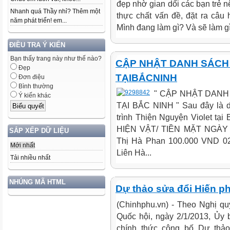
đẹp nhờ gian dối các bạn trẻ n
Nhanh quá Thầy nhỉ? Thêm một
thực chất vấn đề, đặt ra câu
năm phát triển! em...
Mình đang làm gì? Và sẽ làm gì
ĐIỀU TRA Ý KIẾN
Bạn thấy trang này như thế nào?
CẬP NHẬT DANH SÁCH
Đẹp
TẠIBẮCNINH
Đơn điệu
Bình thường
" CẬP NHẬT DANH
Ý kiến khác
TẠI BẮC NINH " Sau đây là d
trình Thiện Nguyện Violet t
HIỆN VẬT/ TIỀN MẶT NGÀY
SẮP XẾP DỮ LIỆU
Thị Hà Phan 100.000 VND 02
Mới nhất
Liên Hà...
Tải nhiều nhất
NHÚNG MÃ HTML
Dự thảo sửa đổi Hiến p
(Chinhphu.vn) - Theo Nghị q
Quốc hội, ngày 2/1/2013, Ủy
chính thức công bố Dự thả