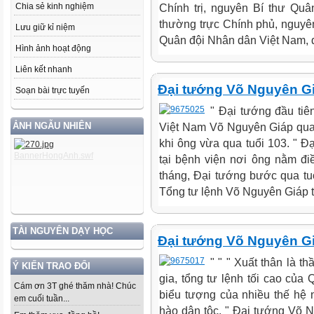
Chia sẻ kinh nghiệm
Chính trị, nguyên Bí thư Qu
thường trực Chính phủ, nguy
Lưu giữ kỉ niệm
Quân đội Nhân dân Việt Nam, đ
Hình ảnh hoạt động
Liên kết nhanh
Đại tướng Võ Nguyên Gi
Soạn bài trực tuyến
" Đại tướng đầu tiê
ẢNH NGẪU NHIÊN
Việt Nam Võ Nguyên Giáp qua 
khi ông vừa qua tuổi 103. " Đ
tại bệnh viện nơi ông nằm đi
tháng, Đại tướng bước qua tu
Tổng tư lệnh Võ Nguyên Giáp tạ
TÀI NGUYÊN DẠY HỌC
Đại tướng Võ Nguyên Gi
" " " Xuất thân là t
Ý KIẾN TRAO ĐỔI
gia, tổng tư lệnh tối cao của
Cám ơn 3T ghé thăm nhà! Chúc
biểu tượng của nhiều thế hệ 
em cuối tuần...
hào dân tộc. " Đại tướng Võ