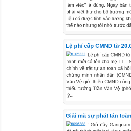
làm việc” là đúng. Ngay bản t
phải viết thư cho bộ trưởng mớ
liệu có được tính vào lương kh
thế nào nhưng tôi nhớ trước đây
Lệ phí cấp CMND từ 20.
Lệ phí cấp CMND từ 
minh mới có tên cha mẹ TT - 
chính về trật tự an toàn xã hộ
chứng minh nhân dân (CMND)
Văn Vệ giới thiệu CMND công ng
thiếu tướng Trần Văn Vệ (ph
lý...
Giải mã sự phát tán toà
" Giờ đây, Gangnam 