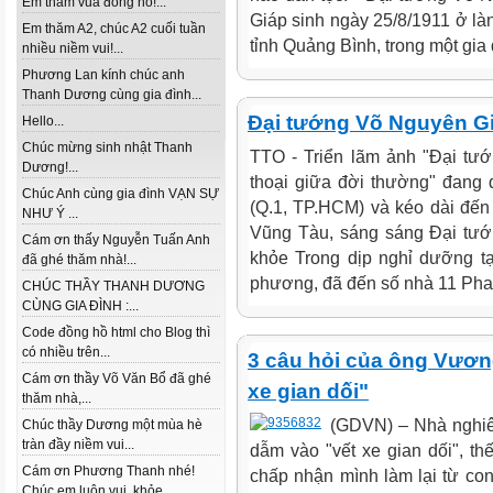
Em thăm vua đồng hồ!...
Giáp sinh ngày 25/8/1911 ở là
Em thăm A2, chúc A2 cuối tuần
tỉnh Quảng Bình, trong một gia 
nhiều niềm vui!...
Phương Lan kính chúc anh
Thanh Dương cùng gia đình...
Đại tướng Võ Nguyên G
Hello...
Chúc mừng sinh nhật Thanh
TTO - Triển lãm ảnh "Ðại tư
Dương!...
thoại giữa đời thường" đang 
Chúc Anh cùng gia đình VẠN SỰ
(Q.1, TP.HCM) và kéo dài đến 
NHƯ Ý ...
Vũng Tàu, sáng sáng Đại tướn
Cám ơn thấy Nguyễn Tuấn Anh
khỏe Trong dịp nghỉ dưỡng tạ
đã ghé thăm nhà!...
phương, đã đến số nhà 11 Phan
CHÚC THẦY THANH DƯƠNG
CÙNG GIA ĐÌNH :...
Code đồng hồ html cho Blog thì
có nhiều trên...
3 câu hỏi của ông Vương 
Cám ơn thầy Võ Văn Bổ đã ghé
xe gian dối"
thăm nhà,...
(GDVN) – Nhà nghiê
Chúc thầy Dương một mùa hè
tràn đầy niềm vui...
dẫm vào "vết xe gian dối", th
Cám ơn Phương Thanh nhé!
chấp nhận mình làm lại từ co
Chúc em luôn vui, khỏe...