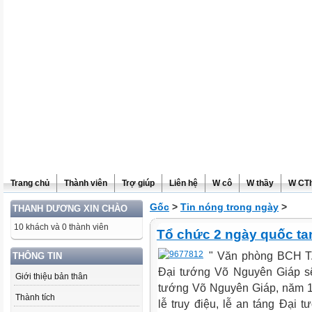
Trang chủ
Thành viên
Trợ giúp
Liên hệ
W cô
W thầy
W CT
Gốc
>
Tin nóng trong ngày
>
THANH DƯƠNG XIN CHÀO
10 khách và 0 thành viên
Tổ chức 2 ngày quốc ta
" Văn phòng BCH T.
THÔNG TIN
Đại tướng Võ Nguyên Giáp sẽ
Giới thiệu bản thân
tướng Võ Nguyên Giáp, năm 19
Thành tích
lễ truy điệu, lễ an táng Đại