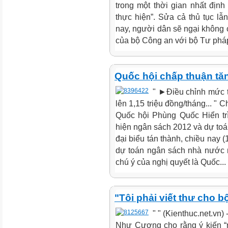
trong một thời gian nhất định
thực hiện”. Sửa cả thủ tục lẫ
nay, người dân sẽ ngại không 
của bộ Công an với bộ Tư pháp
Quốc hội chấp thuận tăn
" ►Điều chỉnh mức ti
lên 1,15 triệu đồng/tháng... "
Quốc hội Phùng Quốc Hiển trìn
hiện ngân sách 2012 và dự toá
đại biểu tán thành, chiều nay 
dự toán ngân sách nhà nước 
chú ý của nghị quyết là Quốc...
"Tôi phải viết thư cho 
" " (Kienthuc.net.vn)
Như Cương cho rằng ý kiến “n