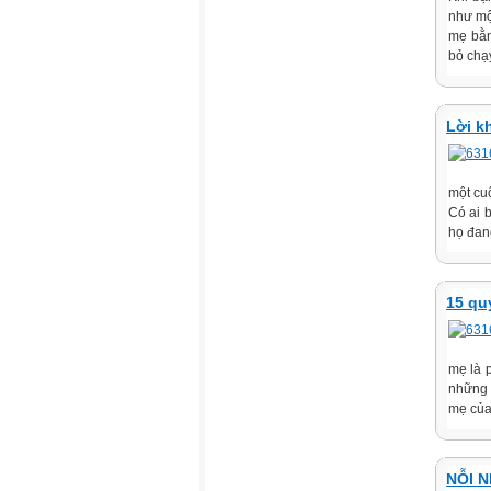
như mộ
mẹ bằn
bỏ chạy
Lời k
một cu
Có ai 
họ đan
15 qu
mẹ là 
những 
mẹ của
NỖI 