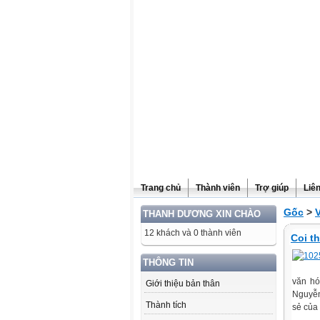
Website được thừa kế từ
Violet.vn
, người quản trị:
Đỗ Thanh Dư
Trang chủ
Thành viên
Trợ giúp
Liê
Gốc
>
THANH DƯƠNG XIN CHÀO
12 khách và 0 thành viên
Coi t
THÔNG TIN
văn hó
Giới thiệu bản thân
Nguyễn
Thành tích
sẻ của 