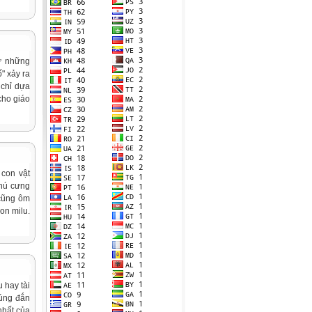
hư những
" xảy ra
 chỉ dựa
 cho giáo
con vật
thú cưng
 cũng ôm
on milu.
 hay tài
đúng đắn
nhất của