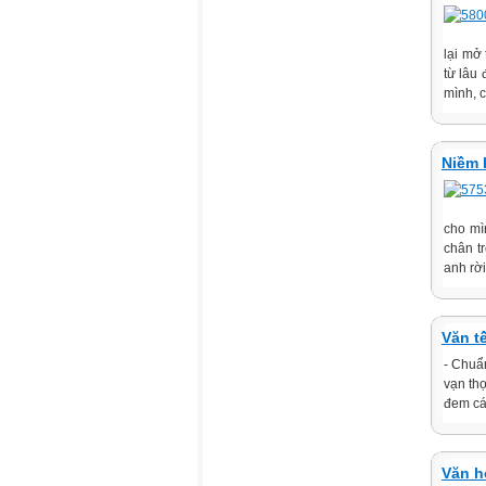
lại mở
từ lâu 
mình, c
Niềm 
cho mì
chân t
anh rời
Văn t
- Chuẩ
vạn th
đem cá 
Văn hó