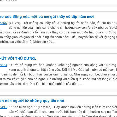
hư xúc động của một bà mẹ gửi thầy cô dịp năm mới
(GDVN) - Tôi không coi thầy cô là những người hoàn hảo, tôi coi họ n
đồng nghiệp của mình, cùng chung chí hướng dạy con. Vì vậy, nếu có "sự cố
giáo dục, tôi sẽ đánh giá lỗi lầm của thầy cô dựa trên mức độ hậu quả chứ đừng
 do “thầy giáo, cô giáo thì phải là người hoàn hảo”. Điều này vô tình sẽ kết tội nặng
 những sự việc rất nhỏ. Nhân dịp đầu...
HÚT VỚI THÚ CƯNG.
" Cười bể bụng với ảnh khoảnh khắc ngộ nghĩnh của động vật " Những 
xung quanh chúng ta thật đáng yêu. Đôi khi Mẹ Gấu lại muốn có một con 
êng mình, để mỗi khi buồn hay vui cứ ôm nó và nói. Như ngày còn bé, chuyện gì
lu ra mà kể chuyện cho nó nghe. Có những khi buồn quá, khóc ướt hết lông của c
y mẹ gấu chia sẻ những tấm hình ngộ nghĩnh của động...
on nên người từ những quy tắc nhỏ
" " Ảnh minh họa. " " (Lam me) - Hãy khoan nói đến những kiến thức cao siêu
sản vật chất bạn dành cho con, trước hết, bạn hãy định hướng suy nghĩ 
ẻ từ những quy tắc đơn giản nhất. Nuôi dạy con nên người là điều khó khăn vất vả 