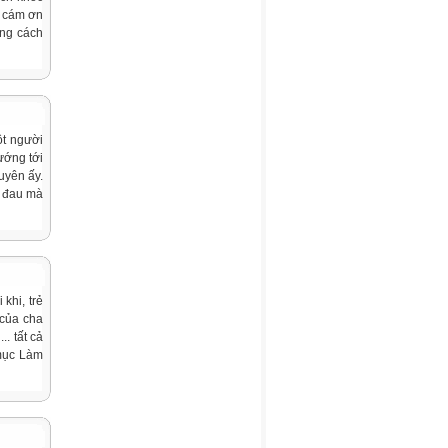
n cám ơn
ằng cách
ột người
ướng tới
uyên ấy.
i đau mà
khi, trẻ
 của cha
. tất cả
 mục Làm