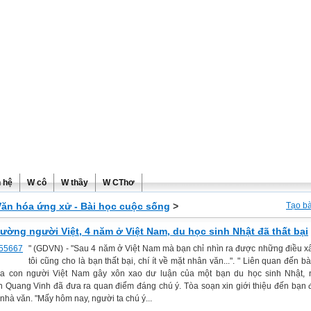
ơng
n hệ
W cô
W thầy
W CThơ
Văn hóa ứng xử - Bài học cuộc sống
>
Tạo bà
hường người Việt, 4 năm ở Việt Nam, du học sinh Nhật đã thất bại
" (GDVN) - "Sau 4 năm ở Việt Nam mà bạn chỉ nhìn ra được những điều xấ
tôi cũng cho là bạn thất bại, chí ít về mặt nhân văn...". " Liên quan đến bà
a con người Việt Nam gây xôn xao dư luận của một bạn du học sinh Nhật, 
 Quang Vinh đã đưa ra quan điểm đáng chú ý. Tòa soạn xin giới thiệu đến bạn 
nhà văn. "Mấy hôm nay, người ta chú ý...