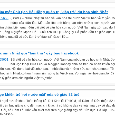
ủa một Chủ tịch Hội đồng quản trị "đáp trả" du học sinh Nhật
(ĐSPL) – Nước Nhật tự hào về văn hóa thì nước Việt tự hào về truyền t
hùng của dân tộc. Một dân tộc anh hùng tạo nên những con người va
ăm châu. Liên quan đến bài viết về văn hóa con người Việt Nam gây xôn xao dư 
n , ông Nguyễn Mạnh Hà - Chủ tịch HĐQT Công ty Cổ phần đầu tư giáo dục Th
hông qua đã có bức tâm thư “đáp trả” rất chi tiết....
c sinh Nhật gửi "tâm thư" gây bão Facebook
Bài viết về văn hóa con người Việt Nam của một bạn du học sinh Nhật đ
hài độc thoại Dưa Leo và blogger Robbey chia sẻ trên cá nhân khiến c
ôn xao. Nội dung bài viết như sau: – nhà giàu và những đứa con chưa ngoan Tôi
học sinh Nhật, có hơn 4 năm sinh sống tại Việt Nam. Với ngần ấy thời gian, tôi đã 
 lý giản đơn của người Việt: “Sự thật...
ọc khiến trò 'rơi nước mắt' của cô giáo 82 tuổi
i nghỉ hưu ở khoa Toán thống kê, ĐH Kinh tế TP.HCM, cô Đàm Lê Đức (hiện 82 t
ài trên bục giảng cho đến nay, chỉ khác là cô không dạy về toán mà dạy về đạo 
 tuổi, cô Đàm Lê Đức vẫn miệt mài trên bục giảng dạy về đức dục. Cả lớp 10A
HPT Đức...