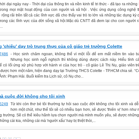
hời đại ngày nay - Thời đại của thông tin và nền kinh tế tri thức - đã tạo ra những
 trong mọi mặt hoạt động của con người và xã hội . Việc ứng dụng công nghệ t
rộng rãi trên tất cả các lĩnh vực đã cho thấy vai trò to lớn và những tác dụng kỳ 
rong các lĩnh vực của đời sống xã hội.Mặc dù CNTT đã đem lại cho con người r
...
 'chiêu' dạy trò trung thực của cô giáo trẻ trường Colette
- Học sinh chăm ngoan, không thể vì một lỗi để em mất niềm tin vào b
Nhưng học sinh ngỗ nghịch thì không dùng được cách này. Hiểu tính c
ể có lối ứng xử phù hợp với hành vi của học trò - cô giáo Lê Thị Nụ, giáo viên tr
 được hơn một năm, hiện đang dạy tại Trường THCS Colette - TP.HCM chia sẻ. “Cô
nh: Phạm Hải. Buổi kiểm tra Lịch sử, cô Nụ cho...
à cuộc đời không cho tôi xinh
Từ khi còn thơ bé tôi thường tự hỏi sao cuộc đời không cho tôi xinh và d
hơn một chút, như thế tôi sẽ có nhiều bạn hơn, sẽ được 'thiên vị' hơn như
g trường. Sẽ có thể kiêu hãnh lựa chọn người mà mình muốn yêu, sẽ được những
hững cái kia, những cái mà 'người xấu' hay bị thiệt thòi,...