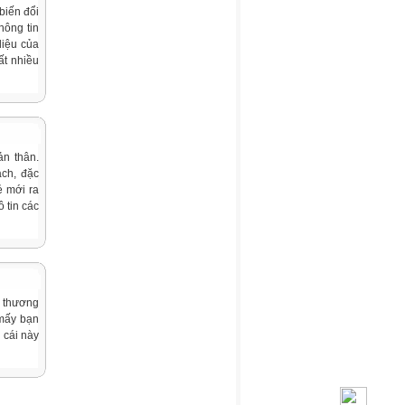
 biến đổi
hông tin
diệu của
ất nhiều
ản thân.
ách, đặc
ẻ mới ra
 tin các
ễ thương
 mấy bạn
 cái này