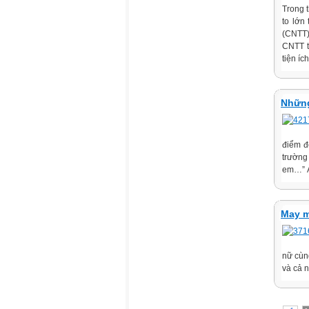
Trong t
to lớn
(CNTT) 
CNTT t
tiện ích
Những
điểm đ
trường
em…” Ả
May m
nữ cùn
và cả n