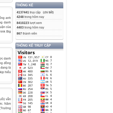
THỐNG KÊ
4137441
truy cập (
chi tiết
)
4248
trong hôm nay
hống anh
ng danh
8410223
lượt xem
luận của
4403
trong hôm nay
ink Big
867
thành viên
THỐNG KÊ TRUY CẬP
ược danh
ộng đồng
 đang là
kịp hiểu
uổi) vẫn
đức. Năm
 (Trường