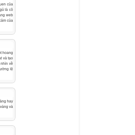
quen của
gủ là cô
rang web
 cảm của
ột hoang
t và tạo
 nhìn về
hường lệ
vàng hay
 vàng và