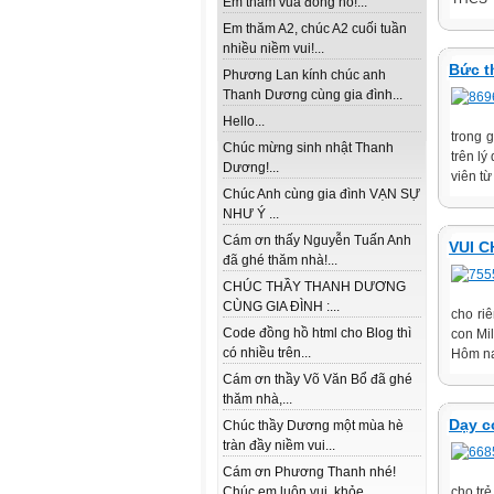
Em thăm vua đồng hồ!...
Em thăm A2, chúc A2 cuối tuần
nhiều niềm vui!...
Bức t
Phương Lan kính chúc anh
Thanh Dương cùng gia đình...
Hello...
trong 
Chúc mừng sinh nhật Thanh
trên lý
Dương!...
viên từ
Chúc Anh cùng gia đình VẠN SỰ
NHƯ Ý ...
Cám ơn thấy Nguyễn Tuấn Anh
VUI C
đã ghé thăm nhà!...
CHÚC THẦY THANH DƯƠNG
CÙNG GIA ĐÌNH :...
cho ri
Code đồng hồ html cho Blog thì
con Mi
có nhiều trên...
Hôm na
Cám ơn thầy Võ Văn Bổ đã ghé
thăm nhà,...
Dạy c
Chúc thầy Dương một mùa hè
tràn đầy niềm vui...
Cám ơn Phương Thanh nhé!
Chúc em luôn vui, khỏe...
cho tr