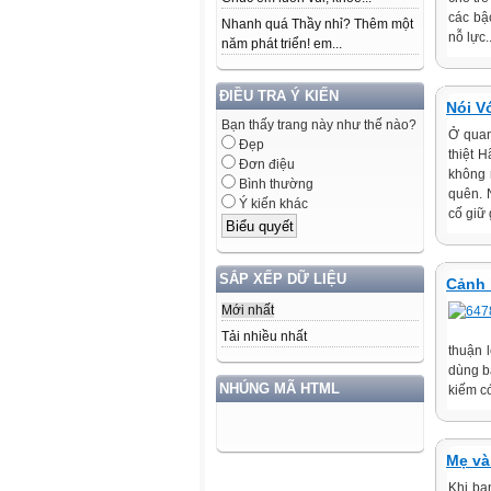
các bậc
Nhanh quá Thầy nhỉ? Thêm một
nỗ lực..
năm phát triển! em...
ĐIỀU TRA Ý KIẾN
Nói V
Bạn thấy trang này như thế nào?
Ở quan
Đẹp
thiệt 
Đơn điệu
không 
Bình thường
quên. 
Ý kiến khác
cố giữ 
SẮP XẾP DỮ LIỆU
Cảnh 
Mới nhất
Tải nhiều nhất
thuận 
dùng bắ
NHÚNG MÃ HTML
kiếm có
Mẹ và
Khi bạ