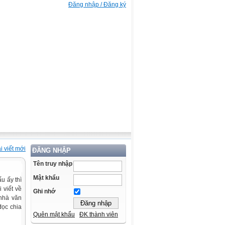
Đăng nhập / Đăng ký
i viết mới
ĐĂNG NHẬP
Tên truy nhập
Mật khẩu
u ấy thì
i viết về
Ghi nhớ
nhà văn
đọc chia
Quên mật khẩu
ĐK thành viên