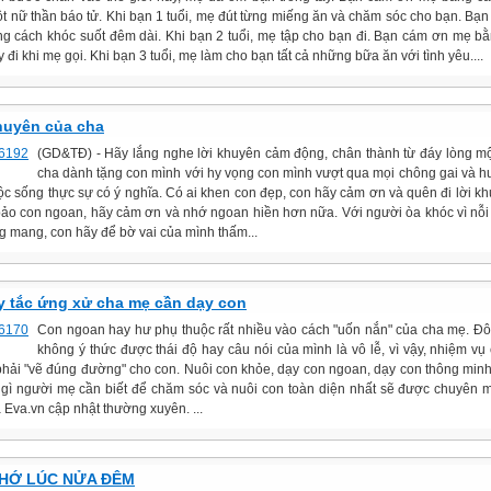
t nữ thần báo tử. Khi bạn 1 tuổi, mẹ đút từng miếng ăn và chăm sóc cho bạn. Bạ
g cách khóc suốt đêm dài. Khi bạn 2 tuổi, mẹ tập cho bạn đi. Bạn cám ơn mẹ b
 đi khi mẹ gọi. Khi bạn 3 tuổi, mẹ làm cho bạn tất cả những bữa ăn với tình yêu....
huyên của cha
(GD&TĐ) - Hãy lắng nghe lời khuyên cảm động, chân thành từ đáy lòng m
cha dành tặng con mình với hy vọng con mình vượt qua mọi chông gai và h
ộc sống thực sự có ý nghĩa. Có ai khen con đẹp, con hãy cảm ơn và quên đi lời kh
bảo con ngoan, hãy cảm ơn và nhớ ngoan hiền hơn nữa. Với người òa khóc vì nỗ
g mang, con hãy để bờ vai của mình thấm...
y tắc ứng xử cha mẹ cần dạy con
Con ngoan hay hư phụ thuộc rất nhiều vào cách "uốn nắn" của cha mẹ. Đôi 
không ý thức được thái độ hay câu nói của mình là vô lễ, vì vậy, nhiệm vụ
phải "vẽ đúng đường" cho con. Nuôi con khỏe, dạy con ngoan, dạy con thông minh..
gì người mẹ cần biết để chăm sóc và nuôi con toàn diện nhất sẽ được chuyên
 Eva.vn cập nhật thường xuyên. ...
NHỚ LÚC NỬA ĐÊM