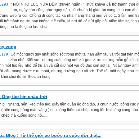
" NỖI NHỚ LÚC NỬA ĐÊM (truyện ngắn) " Thức khuya đã trở thành thói 
Lan, ngày nào cũng như ngày nào, cứ chuẩn bị giáo án xong, cho con đi n
 trang web ra coi. Chồng đi công tác xa nhà, hàng tháng mới về có 1, 2 lần nên t
đã trở thành người bạn không thể thiếu, là nơi để cô gửi gắp nỗi niềm tâm tư, tình
ũng như là để giao lưu, chia...
hy vọng
Có một người duy nhất sống sót trong một tai nạn đắm tàu và trôi dạt trên m
đảo nhỏ. Kiệt sức, nhưng cuối cùng anh đã gom được những mẫu gỗ trôi dạ
nh một túp lều nhỏ để trú ẩn và cất giữ một vài đồ đạc còn sót lại. Ngày ngày anh
rời cầu mong được cứu thoát, nhưng dường như vô ích. Thế rồi một ngày, như t
 khỏi chòi để tìm thức ăn trong...
ế Ông táo lên chầu trời
n bị: Nhang, nến, kẹo thèo lèo, giấy tiền quần áo ông táo, 3 chun nước, bông cúc 
ọ ( nên cúng bông màu vàng ) nếu cúng thêm cá chép càng tốt. Khi cúng xong hóa
chép thả xuống sông hồ......
a Blog : Từ thế giới ảo bước ra cuộc đời thật...