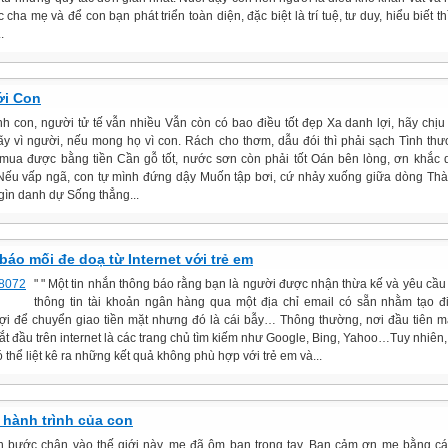
 cha mẹ và để con bạn phát triển toàn diện, đặc biệt là trí tuệ, tư duy, hiểu biết t
.
ới Con
h con, người tử tế vẫn nhiều Vẫn còn có bao điều tốt đẹp Xa danh lợi, hãy chịu
Hãy vì người, nếu mong họ vì con. Rách cho thơm, dẫu đói thì phải sạch Tình th
mua được bằng tiền Cần gỗ tốt, nước sơn còn phải tốt Oán bên lòng, ơn khắc
Nếu vấp ngã, con tự mình đứng dậy Muốn tập bơi, cứ nhảy xuống giữa dòng Thà
gìn danh dự Sống thẳng...
báo mối đe doạ từ Internet với trẻ em
" " Một tin nhắn thông báo rằng bạn là người được nhận thừa kế và yêu cầu
thông tin tài khoản ngân hàng qua một địa chỉ email có sẵn nhằm tạo đ
lợi để chuyển giao tiền mặt nhưng đó là cái bẫy… Thông thường, nơi đầu tiên 
t đầu trên internet là các trang chủ tìm kiếm như Google, Bing, Yahoo…Tuy nhiên, 
 thể liệt kê ra những kết quả không phù hợp với trẻ em và...
 hành trình của con
n bước chân vào thế giới này, mẹ đã ôm bạn trong tay. Bạn cảm ơn mẹ bằng c