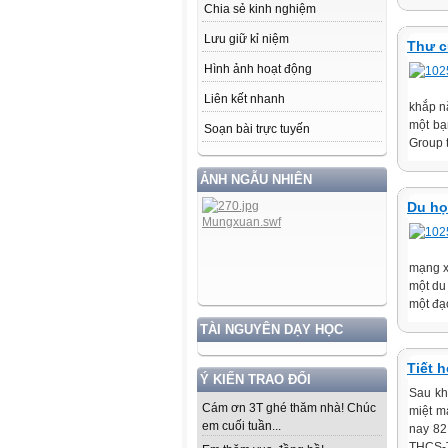
Chia sẻ kinh nghiệm
Lưu giữ kỉ niệm
Thư c
Hình ảnh hoạt động
Liên kết nhanh
khắp n
một bạ
Soạn bài trực tuyến
Group t
ẢNH NGẪU NHIÊN
Du họ
mạng x
một du 
một đạo
TÀI NGUYÊN DẠY HỌC
Tiết h
Ý KIẾN TRAO ĐỔI
Sau kh
Cám ơn 3T ghé thăm nhà! Chúc
miệt m
em cuối tuần...
nay 82
THCS-T