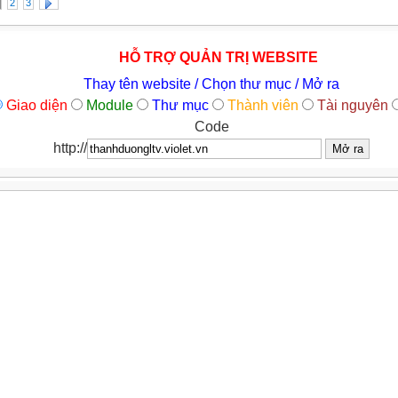
2
3
HỖ TRỢ QUẢN TRỊ WEBSITE
Thay tên website / Chọn thư mục / Mở ra
Giao diện
Module
Thư mục
Thành viên
Tài nguyên
Code
http://
MỪNG QUÝ THẦY CÔ ĐẾN VỚI BLOG KHOA HỌC VÀ CÔN