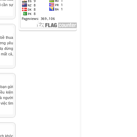
hì cần sự
 bề thua
ương yêu
 dạ đừng
 mất cả,
 bạn gửi
iều kiện
mà người
việc tìm
ách khóc