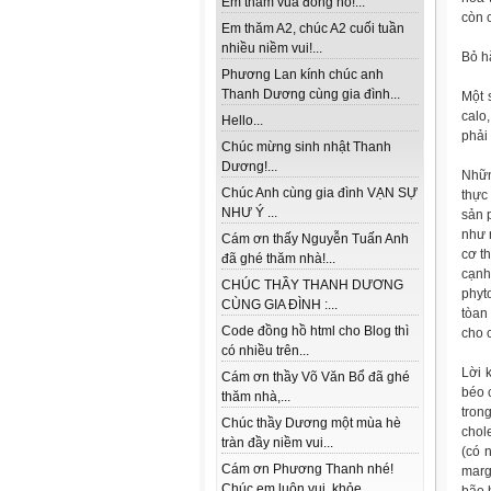
Em thăm vua đồng hồ!...
còn 
Em thăm A2, chúc A2 cuối tuần
nhiều niềm vui!...
Bỏ h
Phương Lan kính chúc anh
Thanh Dương cùng gia đình...
Một 
calo
Hello...
phải 
Chúc mừng sinh nhật Thanh
Dương!...
Nhữn
Chúc Anh cùng gia đình VẠN SỰ
thực
NHƯ Ý ...
sản 
như 
Cám ơn thấy Nguyễn Tuấn Anh
cơ t
đã ghé thăm nhà!...
cạnh
CHÚC THẦY THANH DƯƠNG
phyt
CÙNG GIA ĐÌNH :...
tòan
Code đồng hồ html cho Blog thì
cho 
có nhiều trên...
Lời 
Cám ơn thầy Võ Văn Bổ đã ghé
béo 
thăm nhà,...
tron
Chúc thầy Dương một mùa hè
chol
tràn đầy niềm vui...
(có 
Cám ơn Phương Thanh nhé!
marg
Chúc em luôn vui, khỏe...