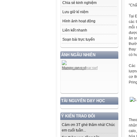
Chia sẻ kinh nghiệm
"Chấ
Lưu giữ kỉ niệm
Tại 
Hình ảnh hoạt động
các 
mỗi 
Liên kết nhanh
được
ăn s
Soạn bài trực tuyến
thườ
thay
ẢNH NGẪU NHIÊN
có h
Các 
lượn
cơ t
Prin
TÀI NGUYÊN DẠY HỌC
Ý KIẾN TRAO ĐỔI
Theo
Cám ơn 3T ghé thăm nhà! Chúc
nhữn
em cuối tuần...
calo
hóa 