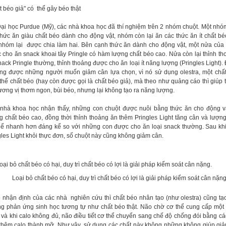
t béo giả" có thể gây béo thật
Đại học Purdue (Mỹ), các nhà khoa học đã thí nghiệm trên 2 nhóm chuột. Một nh
thức ăn giàu chất béo dành cho động vật, nhóm còn lại ăn các thức ăn ít chất bé
nhóm lại được chia làm hai. Bên cạnh thức ăn dành cho động vật, một nửa củ
 cho ăn snack khoai tây Pringle có hàm lượng chất béo cao. Nửa còn lại thỉnh t
nack Pringle thường, thỉnh thoảng được cho ăn loại ít năng lượng (Pringles Light). 
ng được những người muốn giảm cân lựa chọn, vì nó sử dụng olestra, một chấ
 thế chất béo (hay còn được gọi là chất béo giả), mà theo như quảng cáo thì giúp
ương vị thơm ngon, bùi béo, nhưng lại không tạo ra năng lượng.
nhà khoa học nhận thấy, những con chuột được nuôi bằng thức ăn cho động v
g chất béo cao, đồng thời thỉnh thoảng ăn thêm Pringles Light tăng cân và lượn
hể nhanh hơn đáng kể so với những con được cho ăn loại snack thường. Sau kh
gles Light khỏi thực đơn, số chuột này cũng không giảm cân.
Loại bỏ chất béo có hại, duy trì chất béo có lợi là giải pháp kiểm soát cân nặng
 nhận định của các nhà nghiên cứu thì chất béo nhân tạo (như olestra) cũng tạ
g phản ứng sinh học tương tự như chất béo thật. Não chờ cơ thể cung cấp một
, và khi calo không đủ, não điều tiết cơ thể chuyển sang chế độ chống đói bằng c
thêm calo thành mỡ. Như vậy, sử dụng các chất này không những không giúp gi