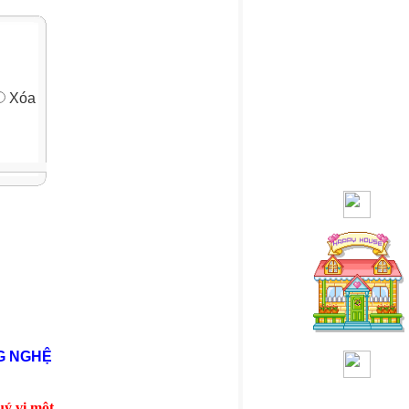
Xóa
G NGHỆ
một ngày vui vẻ và hạnh phúc!