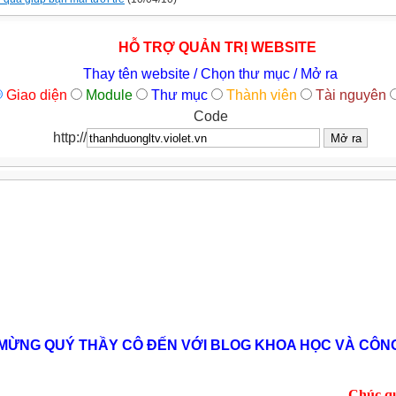
HỖ TRỢ QUẢN TRỊ WEBSITE
Thay tên website / Chọn thư mục / Mở ra
Giao diện
Module
Thư mục
Thành viên
Tài nguyên
Code
http://
MỪNG QUÝ THẦY CÔ ĐẾN VỚI BLOG KHOA HỌC VÀ CÔN
Chúc quý vị 