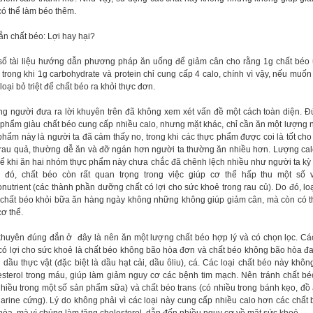
có thể làm béo thêm.
ẳn chất béo: Lợi hay hại?
số tài liệu hướng dẫn phương pháp ăn uống để giảm cân cho rằng 1g chất béo
, trong khi 1g carbohydrate và protein chỉ cung cấp 4 calo, chính vì vậy, nếu muốn
loại bỏ triệt để chất béo ra khỏi thực đơn.
g người đưa ra lời khuyên trên đã không xem xét vấn đề một cách toàn diện. Đ
 phẩm giàu chất béo cung cấp nhiều calo, nhưng mặt khác, chỉ cần ăn một lượng
phẩm này là người ta đã cảm thấy no, trong khi các thực phẩm được coi là tốt cho
rau quả, thường dễ ăn và đỡ ngán hơn người ta thường ăn nhiều hơn. Lượng ca
hể khi ăn hai nhóm thực phẩm này chưa chắc đã chênh lệch nhiều như người ta kỳ
 đó, chất béo còn rất quan trọng trong việc giúp cơ thể hấp thu một số v
onutrient (các thành phần dưỡng chất có lợi cho sức khoẻ trong rau củ). Do đó, lo
 chất béo khỏi bữa ăn hàng ngày không những không giúp giảm cân, mà còn có t
cơ thể.
khuyên đúng đắn ở đây là nên ăn một lượng chất béo hợp lý và có chọn lọc. Các
có lợi cho sức khoẻ là chất béo không bão hòa đơn và chất béo không bão hòa đa
g dầu thực vật (đặc biệt là dầu hạt cải, dầu ôliu), cá. Các loại chất béo này khôn
esterol trong máu, giúp làm giảm nguy cơ các bệnh
tim mạch
. Nên tránh chất b
nhiều trong một số sản phẩm sữa) và chất béo trans (có nhiều trong bánh kẹo, đồ
arine cứng). Lý do không phải vì các loại này cung cấp nhiều calo hơn các chất