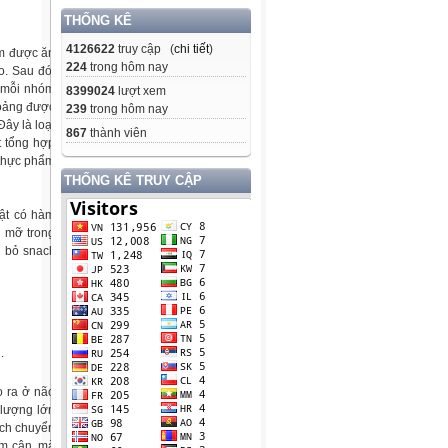
THỐNG KÊ
4126622
truy cập (
chi tiết
)
óm được ăn
224
trong hôm nay
o. Sau đó,
a mỗi nhóm
8399024
lượt xem
hoảng được
239
trong hôm nay
Đây là loại
867
thành viên
t tổng hợp
 thực phẩm
THỐNG KÊ TRUY CẬP
ật có hàm
g mỡ trong
i bỏ snack
.
o ra ở não
 lượng lớn
ách chuyển
ảm cân, mà