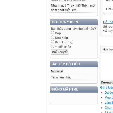
bão 
Nhanh quá Thầy nhỉ? Thêm một
Chí 
năm phát triển! em...
ĐIỀU TRA Ý KIẾN
Đỗ Th
Số lượ
Bạn thấy trang này như thế nào?
Số lượt
Đẹp
Đơn điệu
Bình thường
Ý kiến khác
Kích thư
SẮP XẾP DỮ LIỆU
Mới nhất
Tải nhiều nhất
Đường 
Gửi ý kiế
NHÚNG MÃ HTML
Da đẹ
Mẹo t
Làm t
Chọn 
5 Loại