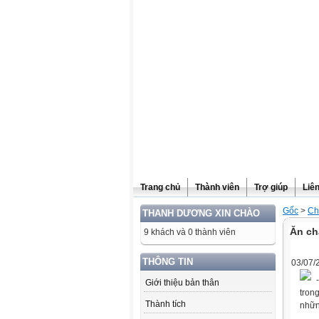
Website được thừa kế từ
Violet.vn
, người quản trị:
Đỗ Thanh Dư
Trang chủ
Thành viên
Trợ giúp
Liê
Gốc
>
Ch
THANH DƯƠNG XIN CHÀO
Ăn ch
9 khách và 0 thành viên
THÔNG TIN
03/07/
-
Giới thiệu bản thân
tron
Thành tích
nhữn