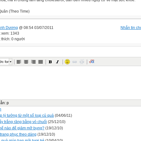
hòa, mà vì chúng làm tăng cholesterol, dẫn đến nhiều nguy cơ về mặt sức khoẻ.
Quân
(Theo Time)
anh Dương
@ 08:54 03/07/2011
Nhắn tin cho
t xem: 1343
 thích: 0 người
ớc font
dẫn
:
p
n
p lý tưởng từ một số loại củ quả
(04/06/11)
ẩy trắng răng bằng vỏ chuối
(25/12/10)
hế nào để giảm mỡ bụng?
(19/12/10)
trang phục theo dáng
(19/12/10)
 quả giúp bạn mãi tươi trẻ
(10/04/10)