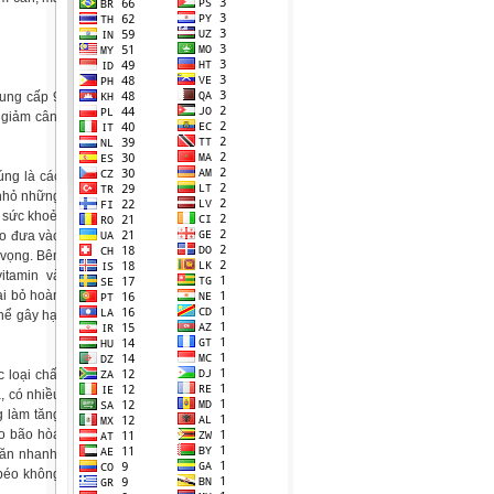
 ung cấp 9
 giảm cân,
úng là các
 nhỏ những
 sức khoẻ,
lo đưa vào
 vọng. Bên
itamin và
ại bỏ hoàn
hể gây hại
 loại chất
, có nhiều
g làm tăng
éo bão hòa
 ăn nhanh,
 béo không