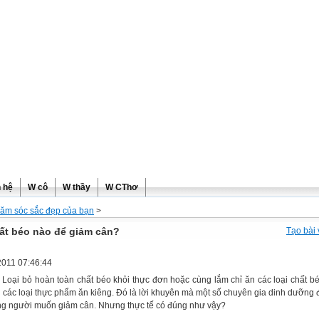
ơng
n hệ
W cô
W thầy
W CThơ
ăm sóc sắc đẹp của bạn
>
ất béo nào để giảm cân?
Tạo bài 
2011
07:46:44
 Loại bỏ hoàn toàn chất béo khỏi thực đơn hoặc cùng lắm chỉ ăn các loại chất bé
g các loại thực phẩm ăn kiêng. Đó là lời khuyên mà một số chuyên gia dinh dưỡng 
g người muốn giảm cân. Nhưng thực tế có đúng như vậy?