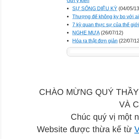
Gửi ý kiến
SỰ SỐNG DIỆU KỲ
(04/05/13
Thượng đế không ky bo với ai
7 kỳ quan thực sự của thế giớ
NGHE MƯA
(26/07/12)
Hóa ra thật đơn giản
(22/07/12
CHÀO MỪNG QUÝ THẦY 
VÀ 
Chúc quý vị một n
Website được thừa kế từ
V