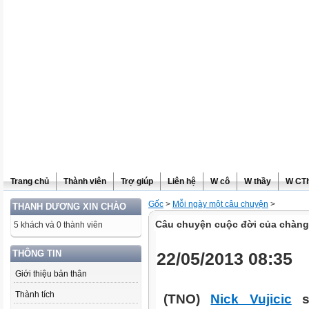
Trang chủ
Thành viên
Trợ giúp
Liên hệ
W cô
W thầy
W CT
Gốc
>
Mỗi ngày một câu chuyện
>
THANH DƯƠNG XIN CHÀO
Câu chuyện cuộc đời của chàng 
5 khách và 0 thành viên
THÔNG TIN
22/05/2013 08:35
Giới thiệu bản thân
Thành tích
(TNO)
Nick Vujicic
si