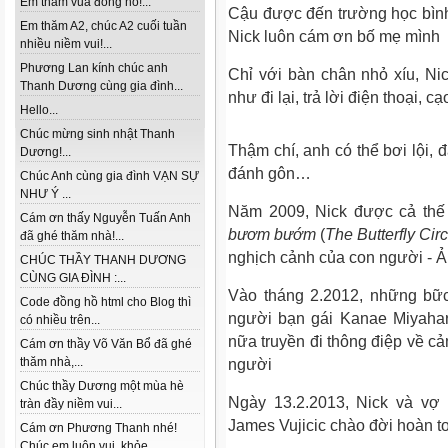
Em thăm vua đồng hồ!...
Cậu được đến trường học bình
Em thăm A2, chúc A2 cuối tuần
Nick luôn cám ơn bố mẹ mình
nhiều niềm vui!...
Phương Lan kính chúc anh
Chỉ với bàn chân nhỏ xíu, Ni
Thanh Dương cùng gia đình...
như đi lại, trả lời điện thoại, c
Hello...
Chúc mừng sinh nhật Thanh
Thậm chí, anh có thể bơi lội, 
Dương!...
đánh gôn…
Chúc Anh cùng gia đình VẠN SỰ
NHƯ Ý ...
Năm 2009, Nick được cả thế 
Cám ơn thấy Nguyễn Tuấn Anh
bươm bướm
(
The Butterfly Cir
đã ghé thăm nhà!...
nghịch cảnh của con người - Ả
CHÚC THẦY THANH DƯƠNG
CÙNG GIA ĐÌNH :...
Vào tháng 2.2012, những bữ
Code đồng hồ html cho Blog thì
người bạn gái Kanae Miyahara
có nhiều trên...
nữa truyền đi thông điệp về 
Cám ơn thầy Võ Văn Bổ đã ghé
thăm nhà,...
người
Chúc thầy Dương một mùa hè
Ngày 13.2.2013, Nick và vợ 
tràn đầy niềm vui...
James Vujicic chào đời hoàn t
Cám ơn Phương Thanh nhé!
Chúc em luôn vui, khỏe...