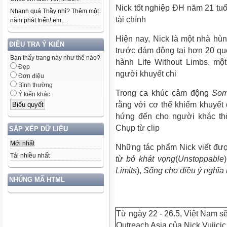
Nick tốt nghiệp ĐH năm 21 tu
Nhanh quá Thầy nhỉ? Thêm một
tài chính
năm phát triển! em...
Hiện nay, Nick là một nhà hùn
ĐIỀU TRA Ý KIẾN
trước đám đông tại hơn 20 quốc
Bạn thấy trang này như thế nào?
hành Life Without Limbs, mộ
Đẹp
người khuyết chi
Đơn điệu
Bình thường
Trong ca khúc cảm động
Som
Ý kiến khác
rằng với cơ thể khiếm khuyết
hứng đến cho người khác th
Chụp từ clip
SẮP XẾP DỮ LIỆU
Mới nhất
Những tác phẩm Nick viết đư
Tải nhiều nhất
từ bỏ khát vọng
(
Unstoppable
Limits
),
Sống cho điều ý nghĩa
NHÚNG MÃ HTML
Từ ngày 22 - 26.5, Việt Nam s
Outreach Asia của Nick Vujici