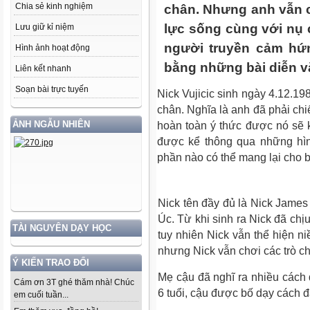
Chia sẻ kinh nghiệm
chân. Nhưng anh vẫn 
lực sống cùng với nụ 
Lưu giữ kỉ niệm
người truyền cảm hứn
Hình ảnh hoạt động
bằng những bài diễn v
Liên kết nhanh
Soạn bài trực tuyến
Nick Vujicic sinh ngày 4.12.19
chân. Nghĩa là anh đã phải chi
ẢNH NGẪU NHIÊN
hoàn toàn ý thức được nó sẽ 
được kể thông qua những hìn
phần nào có thể mang lại cho b
Nick tên đầy đủ là Nick James 
Úc.
Từ khi sinh ra Nick đã chịu
TÀI NGUYÊN DẠY HỌC
tuy nhiên Nick vẫn
thể hiện ni
nhưng
Nick vẫn chơi các trò ch
Ý KIẾN TRAO ĐỔI
Mẹ cậu đã nghĩ ra nhiều cách 
Cám ơn 3T ghé thăm nhà! Chúc
6 tuổi, cậu được bố dạy cách đ
em cuối tuần...