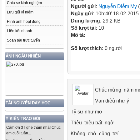
Chia sẻ kinh nghiệm
Người gửi:
Nguyễn Diễm My
(
Lưu giữ kỉ niệm
Ngày gửi:
10h:40' 18-02-2015
Dung lượng:
29.2 KB
Hình ảnh hoạt động
Số lượt tải:
10
Liên kết nhanh
Mô tả:
Soạn bài trực tuyến
Số lượt thích:
0 người
ẢNH NGẪU NHIÊN
Chúc mừng năm m
Vạn điêù như ý
TÀI NGUYÊN DẠY HỌC
Tỷ sự như mơ
Ý KIẾN TRAO ĐỔI
Triệu triêụ bất ngờ
Cám ơn 3T ghé thăm nhà! Chúc
Không chờ cũng tơí
em cuối tuần...