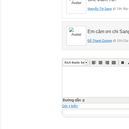
Nguyễn Thị Sang
@ 19h:36p 
Em cảm ơn chi Sang,
Đỗ Thanh Dương
@ 21h:21p 
Kích thước font
Đường dẫn
:
p
Gửi ý kiến