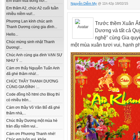
Em thăm vua đồng hồ!...
Nguyễn Diễm My
@ 11h:42p 18/02/15
Em thăm A2, chúc A2 cuối tuần
nhiều niềm vui!...
Phương Lan kính chúc anh
Trước thềm Xuân Ất
Thanh Dương cùng gia đình...
Dương và tất cả Quý
Hello...
nghệ" cùng Gia quy
Chúc mừng sinh nhật Thanh
một mùa xuân tươi vui, hạnh p
Dương!...
Chúc Anh cùng gia đình VẠN SỰ
NHƯ Ý ...
Cám ơn thấy Nguyễn Tuấn Anh
đã ghé thăm nhà!...
CHÚC THẦY THANH DƯƠNG
CÙNG GIA ĐÌNH :...
Code đồng hồ html cho Blog thì
có nhiều trên...
Cám ơn thầy Võ Văn Bổ đã ghé
thăm nhà,...
Chúc thầy Dương một mùa hè
tràn đầy niềm vui...
Cám ơn Phương Thanh nhé!
Chúc em luôn vui, khỏe...