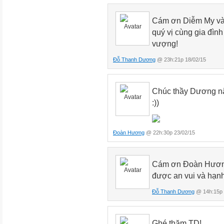
Cám ơn Diễm My và 
quý vị cùng gia đìn
vượng!
Đỗ Thanh Dương
@ 23h:21p 18/02/15
Chúc thầy Dương nă
:))
Đoàn Hương
@ 22h:30p 23/02/15
Cám ơn Đoàn Hương
được an vui và hạn
Đỗ Thanh Dương
@ 14h:15p 
Ghé thăm TD!