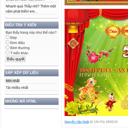
Nhanh quá Thầy nhỉ? Thêm một
năm phát triển! em...
ĐIỀU TRA Ý KIẾN
Bạn thấy trang này như thế nào?
Đẹp
Đơn điệu
Bình thường
Ý kiến khác
SẮP XẾP DỮ LIỆU
Mới nhất
Tải nhiều nhất
NHÚNG MÃ HTML
Nguyễn Văn Ngãi
@ 12h:07p 18/02/15