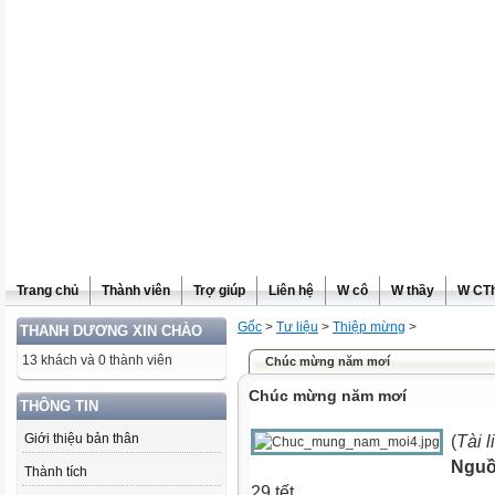
Trang chủ
Thành viên
Trợ giúp
Liên hệ
W cô
W thầy
W CT
Gốc
>
Tư liệu
>
Thiệp mừng
>
THANH DƯƠNG XIN CHÀO
13 khách và 0 thành viên
Chúc mừng năm mơí
Chúc mừng năm mơí
THÔNG TIN
Giới thiệu bản thân
(
Tài 
Ngu
Thành tích
29 tết.