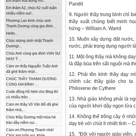
Em thăm vua đồng hồ!...
Pandit
Em thăm A2, chúc A2 cuối tuần
nhiều niềm vui!...
9. Người thầy trung bình chỉ biế
Phương Lan kính chúc anh
thầy xuất chúng biết minh họ
Thanh Dương cùng gia đình...
hứng – William A. Warrd
Hello...
10. Muốn xây dựng đất nước, tr
Chúc mừng sinh nhật Thanh
nước, phải trọng dụng người t
Dương!...
Chúc Anh cùng gia đình VẠN SỰ
11. Một ông thầy mà không dạy 
NHƯ Ý ...
là đập búa trên sắt nguội mà t
Cám ơn thấy Nguyễn Tuấn Anh
đã ghé thăm nhà!...
12. Phải tôn kính thầy dạy m
CHÚC THẦY THANH DƯƠNG
chính các thầy giáo cho t
CÙNG GIA ĐÌNH :...
Philoxene de Cythere
Code đồng hồ html cho Blog thì
có nhiều trên...
13. Nhà giáo không phải là ng
Cám ơn thầy Võ Văn Bổ đã ghé
của người khơi dậy ngọn lửa c
thăm nhà,...
14. Không thể trồng cây ở nhữ
Chúc thầy Dương một mùa hè
tràn đầy niềm vui...
dạy trẻ với chút ít nhiệt tình –
Cám ơn Phương Thanh nhé!
15. ”Đối với người giáo viên, 
Chúc em luôn vui, khỏe...