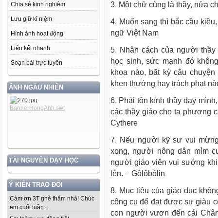
3. Một chữ cũng là thầy, nửa c
Chia sẻ kinh nghiệm
Lưu giữ kỉ niệm
4. Muốn sang thì bắc cầu kiều
ngữ Việt Nam
Hình ảnh hoạt động
Liên kết nhanh
5. Nhân cách của người thầy
học sinh, sức mạnh đó không
Soạn bài trực tuyến
khoa nào, bất kỳ câu chuyện
khen thưởng hay trách phạt nà
ẢNH NGẪU NHIÊN
6. Phải tôn kính thầy dạy mình
các thầy giáo cho ta phương 
Cythere
7. Nếu người kỹ sư vui mừng
xong, người nông dân mỉm cư
TÀI NGUYÊN DẠY HỌC
người giáo viên vui sướng khi
lên. – Gôlôbôlin
Ý KIẾN TRAO ĐỔI
8. Mục tiêu của giáo dục khôn
Cám ơn 3T ghé thăm nhà! Chúc
công cụ để đạt được sự giàu c
em cuối tuần...
con người vươn đến cái Chân