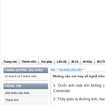
Trang chủ
Thành viên
Trợ giúp
Liên hệ
W cô
W thầy
W CT
Gốc
>
Vui buồn nhà giáo
>
THANH DƯƠNG XIN CHÀO
Những câu nói hay về nghề trồ
20 khách và 0 thành viên
1. Dưới ánh mặt trời không 
THÔNG TIN
Comenxki
Giới thiệu bản thân
2. Thầy giáo là đường tinh, h
Thành tích