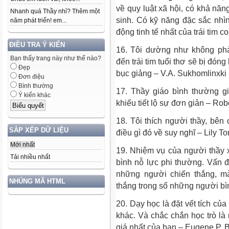
về quy luật xã hội, có khả năn
Nhanh quá Thầy nhỉ? Thêm một
sinh. Có kỹ năng đặc sắc nh
năm phát triển! em...
động tinh tế nhất của trái tim 
ĐIỀU TRA Ý KIẾN
16. Tôi dường như không ph
Bạn thấy trang này như thế nào?
đến trái tim tuổi thơ sẽ bị đóng
Đẹp
bục giảng – V.A. Sukhomlinxki
Đơn điệu
Bình thường
17. Thầy giáo bình thường gi
Ý kiến khác
khiếu tiết lộ sự đơn giản – Robe
18. Tôi thích người thầy, bên
SẮP XẾP DỮ LIỆU
điều gì đó về suy nghĩ – Lily To
Mới nhất
19. Nhiệm vụ của người thầy xu
Tải nhiều nhất
bình nỗ lực phi thường. Vấn đ
những người chiến thắng, mà
NHÚNG MÃ HTML
thắng trong số những người bì
20. Dạy học là đặt vết tích củ
khác. Và chắc chắn học trò là
giá nhất của bạn – Eugene P. B