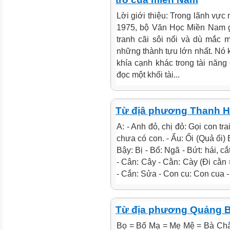
Lời giới thiệu: Trong lãnh vực
1975, bộ Văn Học Miền Nam g
tranh cãi sôi nổi và dù mắc m
những thành tựu lớn nhất. Nó
khía cạnh khác trong tài năn
đọc một khối tài...
Từ địâ phương Thanh 
A: - Anh đỏ, chị đỏ: Gọi con t
chưa có con. - Ẩu: Ổi (Quả ổi) B
Bậy: Bị - Bổ: Ngã - Bứt: hái, c
- Cân: Cây - Cằn: Cày (Đi cằn 
- Cắn: Sửa - Con cu: Con cua - 
Từ địa phương Quảng 
Bọ = Bố Mạ = Mẹ Mệ = Bà Chắ