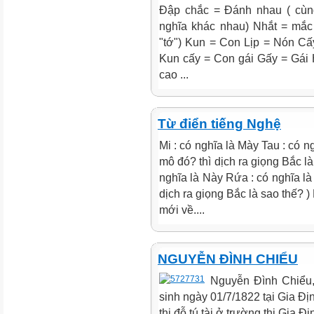
Đập chắc = Đánh nhau ( cùn
nghĩa khác nhau) Nhắt = mắc
"tớ") Kun = Con Lịp = Nón Cấy
Kun cấy = Con gái Gấy = Gái 
cao ...
Từ điển tiếng Nghệ
Mi : có nghĩa là Mày Tau : có ng
mô đó? thì dịch ra giọng Bắc là
nghĩa là Này Rứa : có nghĩa là
dịch ra giọng Bắc là sao thế? )
mới về....
NGUYỄN ĐÌNH CHIỂU
Nguyễn Đình Chiểu, 
sinh ngày 01/7/1822 tại Gia Đ
thi đỗ tú tài ở trường thi Gia Đ