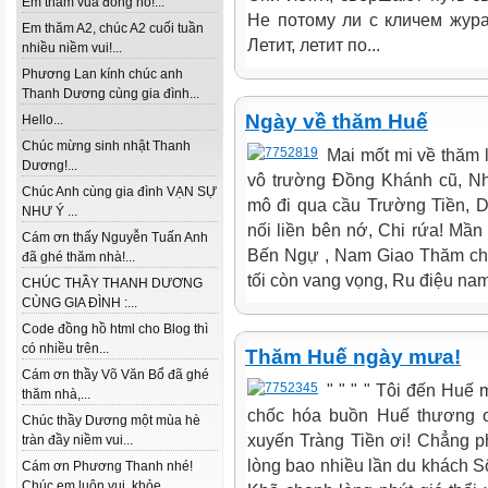
Em thăm vua đồng hồ!...
Не потому ли с кличем жур
Em thăm A2, chúc A2 cuối tuần
Летит, летит по...
nhiều niềm vui!...
Phương Lan kính chúc anh
Thanh Dương cùng gia đình...
Ngày về thăm Huế
Hello...
Chúc mừng sinh nhật Thanh
Mai mốt mi về thăm 
Dương!...
vô trường Đồng Khánh cũ, N
Chúc Anh cùng gia đình VẠN SỰ
mô đi qua cầu Trường Tiền, D
NHƯ Ý ...
nối liền bên nớ, Chi rứa! M
Cám ơn thấy Nguyễn Tuấn Anh
Bến Ngự , Nam Giao Thăm chừ
đã ghé thăm nhà!...
tối còn vang vọng, Ru điệu nam
CHÚC THẦY THANH DƯƠNG
CÙNG GIA ĐÌNH :...
Code đồng hồ html cho Blog thì
có nhiều trên...
Thăm Huế ngày mưa!
Cám ơn thầy Võ Văn Bổ đã ghé
" " " " Tôi đến Huê
thăm nhà,...
chốc hóa buồn Huế thương ơi
Chúc thầy Dương một mùa hè
xuyến Tràng Tiền ơi! Chẳng 
tràn đầy niềm vui...
lòng bao nhiều lần du khách 
Cám ơn Phương Thanh nhé!
Chúc em luôn vui, khỏe...