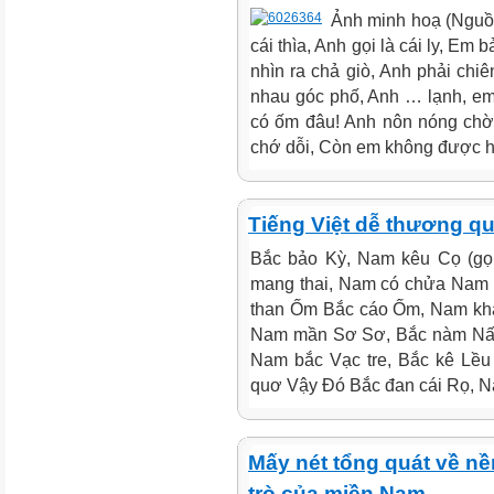
Ảnh minh hoạ (Nguồn:
cái thìa, Anh gọi là cái ly, Em
nhìn ra chả giò, Anh phải chi
nhau góc phố, Anh … lạnh, em 
có ốm đâu! Anh nôn nóng chờ
chớ dỗi, Còn em không được hờ
Tiếng Việt dễ thương qu
Bắc bảo Kỳ, Nam kêu Cọ (gọi
mang thai, Nam có chửa Nam 
than Ốm Bắc cáo Ốm, Nam khai
Nam mần Sơ Sơ, Bắc nàm Nấy 
Nam bắc Vạc tre, Bắc kê Lều
quơ Vậy Đó Bắc đan cái Rọ, N
Mấy nét tổng quát về nề
trò của miền Nam