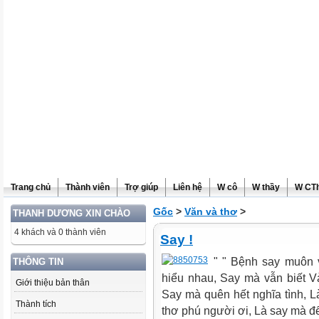
Trang chủ
Thành viên
Trợ giúp
Liên hệ
W cô
W thầy
W CT
Gốc
>
Văn và thơ
>
THANH DƯƠNG XIN CHÀO
4 khách và 0 thành viên
Say !
" " Bệnh say muôn v
THÔNG TIN
hiểu nhau, Say mà vẫn biết V
Giới thiệu bản thân
Say mà quên hết nghĩa tình, Là
Thành tích
thơ phú người ơi, Là say mà để 