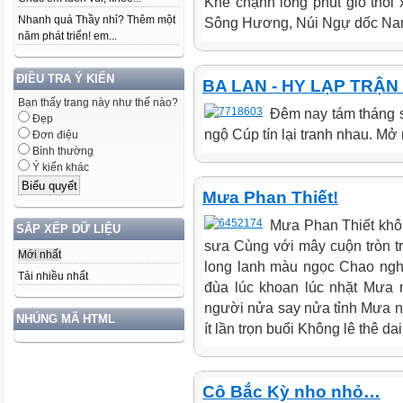
Khẽ chạnh lòng phút gió thổi x
Nhanh quá Thầy nhỉ? Thêm một
Sông Hương, Núi Ngự dốc Nam
năm phát triển! em...
ĐIỀU TRA Ý KIẾN
BA LAN - HY LẠP TRẬ
Bạn thấy trang này như thế nào?
Đêm nay tám tháng s
Đẹp
ngộ Cúp tín lại tranh nhau. Mở m
Đơn điệu
Bình thường
Ý kiến khác
Mưa Phan Thiết!
Mưa Phan Thiết khô
SẮP XẾP DỮ LIỆU
sưa Cùng với mây cuộn tròn 
Mới nhất
long lanh màu ngọc Chao ngh
Tải nhiều nhất
đùa lúc khoan lúc nhặt Mưa 
người nửa say nửa tỉnh Mưa n
NHÚNG MÃ HTML
ít lần trọn buổi Không lê thê d
Cô Bắc Kỳ nho nhỏ…