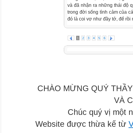
và đã nhận ra những thái độ 
trong đời sống tình cảm của cá
đó là coi vợ như đầy tớ, để rồi 
1
2
3
4
5
6
CHÀO MỪNG QUÝ THẦY 
VÀ 
Chúc quý vị một n
Website được thừa kế từ
V