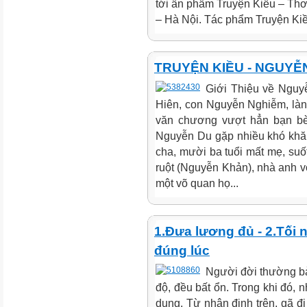
tới ấn phẩm Truyện Kiều – Th
– Hà Nội. Tác phẩm Truyện Kiều
TRUYỆN KIỀU - NGUYỄ
Giới Thiệu về Nguy
Hiên, con Nguyễn Nghiễm, làn
văn chương vượt hẳn bạn bè, 
Nguyễn Du gặp nhiều khó khăn
cha, mười ba tuổi mất mẹ, suốt
ruột (Nguyễn Khản), nhà anh v
một võ quan họ...
1.Đưa lương đủ - 2.Tối n
đúng lúc
Người đời thường bả
độ, đều bất ổn. Trong khi đó, 
dung. Từ nhận định trên, gã đi