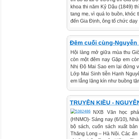
khoa thi năm Kỷ Dậu (1849) thì
tang mẹ, vì quá lo buồn, khóc
đến Gia Định, ông tổ chức dạy h
Đêm cuối cùng-Nguyễn 
Hội làng mở giữa mùa thu Giờ
còn một đêm nay Gặp em còn
Nhị Độ Mai Sao em lại đứng v
Lớp Mai Sinh tiễn Hạnh Nguyê
em lẳng lặng kín như buồng tặm
TRUYỆN KIỀU - NGUYỄ
NXB Văn học phát
(HNMO)- Sáng nay (6/10), Nhà 
bộ sách, cuốn sách xuất bả
Thăng Long – Hà Nội. Các ấn 