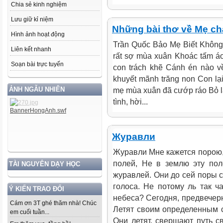
Chia sẻ kinh nghiệm
Lưu giữ kỉ niệm
Những bài thơ về Mẹ ch
Hình ảnh hoạt động
Trần Quốc Bảo Mẹ Biết Không
Liên kết nhanh
rất sợ mùa xuân Khoác tấm áo 
Soạn bài trực tuyến
con trách khẽ Cánh én nào v
khuyết mãnh trăng non Con lại
ẢNH NGẪU NHIÊN
mẹ mùa xuân đã cướp ráo Bỏ lạ
tình, hời...
Журавли
Журавли Мне кажется порою,
полей, Не в землю эту пол
TÀI NGUYÊN DẠY HỌC
журавлей. Они до сей поры с
голоса. Не потому ль так ч
Ý KIẾN TRAO ĐỔI
небеса? Сегодня, предвечерн
Cám ơn 3T ghé thăm nhà! Chúc
Летят своим определенным с
em cuối tuần...
Они летят, свершают путь с