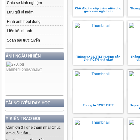
Chia sẻ kinh nghiệm
Chế độ phụ cấp thâm niên cho
Những 
giáo viên nghỉ hưu
Lưu giữ kỉ niệm
Hình ảnh hoạt động
Liên kết nhanh
Soạn bài trực tuyến
ẢNH NGẪU NHIÊN
Thông tư 68/TTLT Hướng dẫn
Thông
tính PCTN nhà giáo
gi
TÀI NGUYÊN DẠY HỌC
Thông tư 12/2011/TT
Đáp án 
Ý KIẾN TRAO ĐỔI
Cám ơn 3T ghé thăm nhà! Chúc
em cuối tuần...