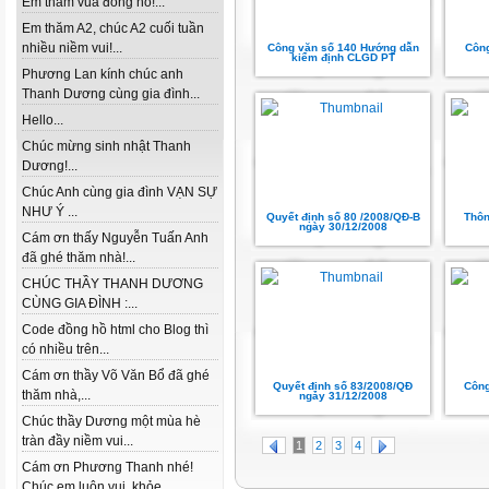
Em thăm vua đồng hồ!...
Em thăm A2, chúc A2 cuối tuần
nhiều niềm vui!...
Công văn số 140 Hướng dẫn
Côn
kiểm định CLGD PT
Phương Lan kính chúc anh
Thanh Dương cùng gia đình...
Hello...
Chúc mừng sinh nhật Thanh
Dương!...
Chúc Anh cùng gia đình VẠN SỰ
NHƯ Ý ...
Quyết định số 80 /2008/QĐ-B
Thôn
ngày 30/12/2008
Cám ơn thấy Nguyễn Tuấn Anh
đã ghé thăm nhà!...
CHÚC THẦY THANH DƯƠNG
CÙNG GIA ĐÌNH :...
Code đồng hồ html cho Blog thì
có nhiều trên...
Cám ơn thầy Võ Văn Bổ đã ghé
Quyết định số 83/2008/QĐ
Công
thăm nhà,...
ngày 31/12/2008
Chúc thầy Dương một mùa hè
tràn đầy niềm vui...
1
2
3
4
Cám ơn Phương Thanh nhé!
Chúc em luôn vui, khỏe...