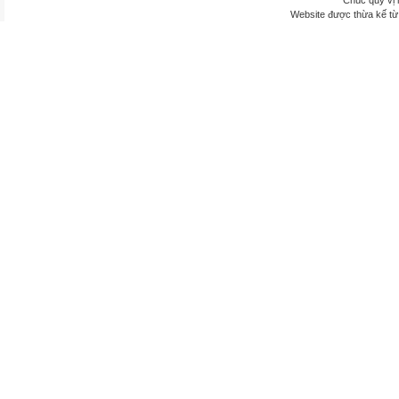
Chúc quý vị 
Website được thừa kế t