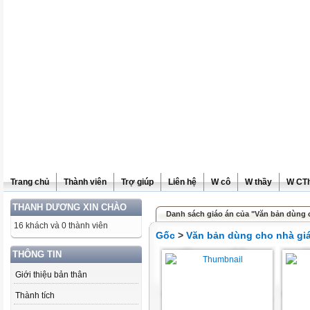
Trang chủ
Thành viên
Trợ giúp
Liên hệ
W cô
W thầy
W CT
THANH DƯƠNG XIN CHÀO
Danh sách giáo án của "Văn bản dùng 
16 khách và 0 thành viên
Gốc
>
Văn bản dùng cho nhà gi
THÔNG TIN
Giới thiệu bản thân
Thành tích