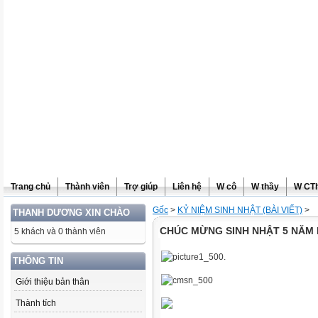
Trang chủ
Thành viên
Trợ giúp
Liên hệ
W cô
W thầy
W CT
Gốc
>
KỶ NIỆM SINH NHẬT (BÀI VIẾT)
>
THANH DƯƠNG XIN CHÀO
CHÚC MỪNG SINH NHẬT 5 NĂM
5 khách và 0 thành viên
THÔNG TIN
Giới thiệu bản thân
Thành tích