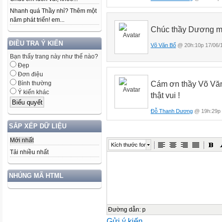
Nhanh quá Thầy nhỉ? Thêm một
năm phát triển! em...
Chúc thầy Dương mộ
ĐIỀU TRA Ý KIẾN
Võ Văn Bổ
@ 20h:10p 17/06/
Bạn thấy trang này như thế nào?
Đẹp
Đơn điệu
Cám ơn thầy Võ Văn
Bình thường
Ý kiến khác
thật vui !
Đỗ Thanh Dương
@ 19h:29p 
SẮP XẾP DỮ LIỆU
Mới nhất
Kích thước font
Tải nhiều nhất
NHÚNG MÃ HTML
Đường dẫn
:
p
Gửi ý kiến