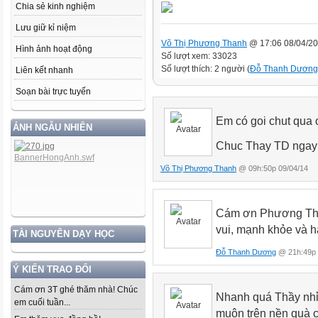
Chia sẻ kinh nghiệm
Lưu giữ kỉ niệm
Võ Thị Phương Thanh
@ 17:06 08/04/2
Hình ảnh hoạt động
Số lượt xem: 33023
Số lượt thích: 2 người (
Đỗ Thanh Dương
Liên kết nhanh
Soạn bài trực tuyến
Em có goi chut qua o
ẢNH NGẪU NHIÊN
Chuc Thay TD ngay 
Võ Thị Phương Thanh
@ 09h:50p 09/04/14
Cám ơn Phương Tha
vui, mạnh khỏe và h
TÀI NGUYÊN DẠY HỌC
Đỗ Thanh Dương
@ 21h:49p 
Ý KIẾN TRAO ĐỔI
Cám ơn 3T ghé thăm nhà! Chúc
Nhanh quá Thầy nhỉ
em cuối tuần...
muộn trên nền quà 