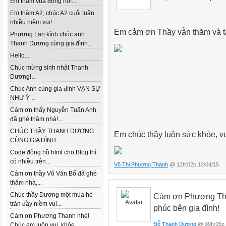
Em thăm vua đồng hồ!...
Em thăm A2, chúc A2 cuối tuần
nhiều niềm vui!...
Em cảm ơn Thầy vẫn thăm và tặn
Phương Lan kính chúc anh
Thanh Dương cùng gia đình...
Hello...
Chúc mừng sinh nhật Thanh
Dương!...
Chúc Anh cùng gia đình VẠN SỰ
NHƯ Ý ...
Cám ơn thấy Nguyễn Tuấn Anh
đã ghé thăm nhà!...
CHÚC THẦY THANH DƯƠNG
Em chúc thầy luôn sức khỏe, vu
CÙNG GIA ĐÌNH :...
Code đồng hồ html cho Blog thì
có nhiều trên...
Võ Thị Phương Thanh
@ 12h:02p 12/04/15
Cám ơn thầy Võ Văn Bổ đã ghé
thăm nhà,...
Chúc thầy Dương một mùa hè
Cám ơn Phương Than
tràn đầy niềm vui...
phúc bên gia đình!
Cám ơn Phương Thanh nhé!
Đỗ Thanh Dương
@ 09h:05p 
Chúc em luôn vui, khỏe...