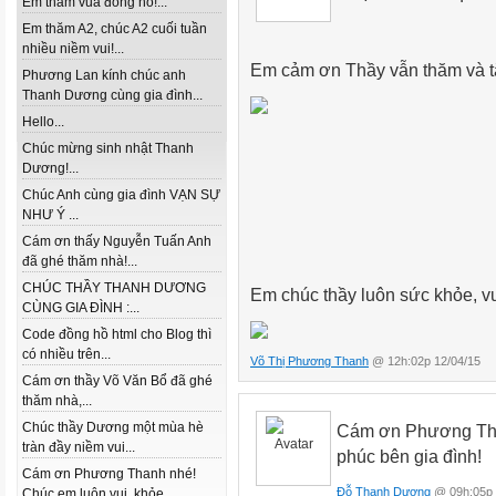
Em thăm vua đồng hồ!...
Em thăm A2, chúc A2 cuối tuần
nhiều niềm vui!...
Em cảm ơn Thầy vẫn thăm và tặn
Phương Lan kính chúc anh
Thanh Dương cùng gia đình...
Hello...
Chúc mừng sinh nhật Thanh
Dương!...
Chúc Anh cùng gia đình VẠN SỰ
NHƯ Ý ...
Cám ơn thấy Nguyễn Tuấn Anh
đã ghé thăm nhà!...
CHÚC THẦY THANH DƯƠNG
Em chúc thầy luôn sức khỏe, vu
CÙNG GIA ĐÌNH :...
Code đồng hồ html cho Blog thì
có nhiều trên...
Võ Thị Phương Thanh
@ 12h:02p 12/04/15
Cám ơn thầy Võ Văn Bổ đã ghé
thăm nhà,...
Chúc thầy Dương một mùa hè
Cám ơn Phương Than
tràn đầy niềm vui...
phúc bên gia đình!
Cám ơn Phương Thanh nhé!
Đỗ Thanh Dương
@ 09h:05p 
Chúc em luôn vui, khỏe...