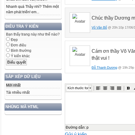
Nhanh quá Thầy nhỉ? Thêm một
năm phát triển! em...
Chúc thầy Dương mộ
ĐIỀU TRA Ý KIẾN
Võ Văn Bổ
@ 20h:10p 17/06/
Bạn thấy trang này như thế nào?
Đẹp
Đơn điệu
Cám ơn thầy Võ Văn
Bình thường
Ý kiến khác
thật vui !
Đỗ Thanh Dương
@ 19h:29p 
SẮP XẾP DỮ LIỆU
Mới nhất
Kích thước font
Tải nhiều nhất
NHÚNG MÃ HTML
Đường dẫn
:
p
Gửi ý kiến