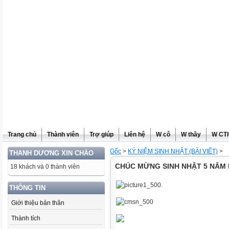
Trang chủ
Thành viên
Trợ giúp
Liên hệ
W cô
W thầy
W CT
Gốc
>
KỶ NIỆM SINH NHẬT (BÀI VIẾT)
>
THANH DƯƠNG XIN CHÀO
CHÚC MỪNG SINH NHẬT 5 NĂM
18 khách và 0 thành viên
THÔNG TIN
Giới thiệu bản thân
Thành tích