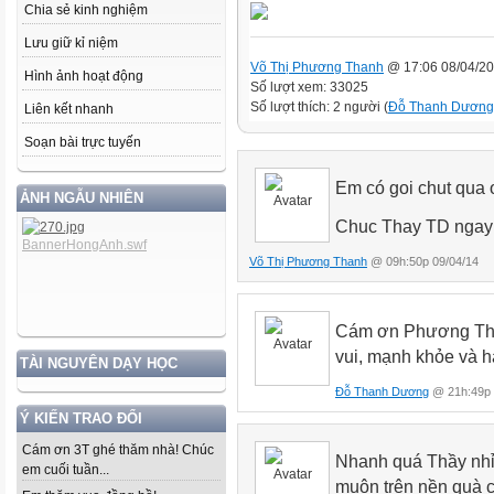
Chia sẻ kinh nghiệm
Lưu giữ kỉ niệm
Võ Thị Phương Thanh
@ 17:06 08/04/2
Hình ảnh hoạt động
Số lượt xem: 33025
Số lượt thích: 2 người (
Đỗ Thanh Dương
Liên kết nhanh
Soạn bài trực tuyến
Em có goi chut qua o
ẢNH NGẪU NHIÊN
Chuc Thay TD ngay 
Võ Thị Phương Thanh
@ 09h:50p 09/04/14
Cám ơn Phương Tha
vui, mạnh khỏe và h
TÀI NGUYÊN DẠY HỌC
Đỗ Thanh Dương
@ 21h:49p 
Ý KIẾN TRAO ĐỔI
Cám ơn 3T ghé thăm nhà! Chúc
Nhanh quá Thầy nhỉ
em cuối tuần...
muộn trên nền quà 