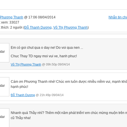
 Phương Thanh
@ 17:06 08/04/2014
Nhắn tin cho
t xem: 33027
 thích: 2 người (
Đỗ Thanh Dương
,
Võ Thị Phương Thanh
)
Em có goi chut qua o day ne! Do voi qua nen ...
Chuc Thay TD ngay moi vui ve, hanh phuc!
Võ Thị Phương Thanh
@ 09h:50p 09/04/14
Cám ơn Phương Thanh nhé! Chúc em luôn được nhiều niềm vui, mạnh khỏ
hạnh phúc!
Đỗ Thanh Dương
@ 21h:49p 09/04/14
Nhanh quá Thầy nhỉ? Thêm một năm phát triển! em chúc mừng muộn trên 
cũ Thầy nha!