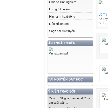
Chia sẻ kinh nghiệm
Lưu giữ kỉ niệm
Võ Thị
Hình ảnh hoạt động
Số lượ
Số lượt
Liên kết nhanh
Soạn bài trực tuyến
ẢNH NGẪU NHIÊN
TÀI NGUYÊN DẠY HỌC
Ý KIẾN TRAO ĐỔI
Cám ơn 3T ghé thăm nhà! Chúc
em cuối tuần...