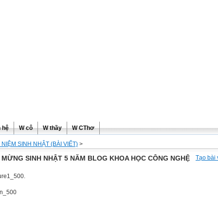
ơng
n hệ
W cô
W thầy
W CThơ
 NIỆM SINH NHẬT (BÀI VIẾT)
>
 MỪNG SINH NHẬT 5 NĂM BLOG KHOA HỌC CÔNG NGHỆ
Tạo bài 