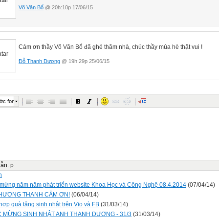
Võ Văn Bổ
@ 20h:10p 17/06/15
Cám ơn thầy Võ Văn Bổ đã ghé thăm nhà, chúc thầy mùa hè thật vui !
Đỗ Thanh Dương
@ 19h:29p 25/06/15
ớc font
dẫn
:
p
n
mừng năm năm phát triển website Khoa Học và Công Nghệ 08.4.2014
(07/04/14)
HƯƠNG THANH CẢM ƠN!
(06/04/14)
hợp quà tặng sinh nhật trên Vio và FB
(31/03/14)
 MỪNG SINH NHẬT ANH THANH DƯƠNG - 31/3
(31/03/14)