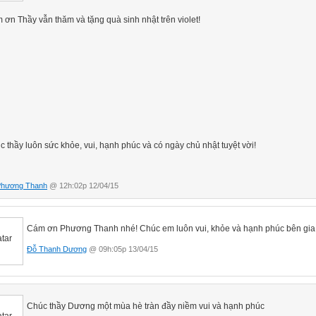
ơn Thầy vẫn thăm và tặng quà sinh nhật trên violet!
 thầy luôn sức khỏe, vui, hạnh phúc và có ngày chủ nhật tuyệt vời!
Phương Thanh
@ 12h:02p 12/04/15
Cám ơn Phương Thanh nhé! Chúc em luôn vui, khỏe và hạnh phúc bên gia 
Đỗ Thanh Dương
@ 09h:05p 13/04/15
Chúc thầy Dương một mùa hè tràn đầy niềm vui và hạnh phúc