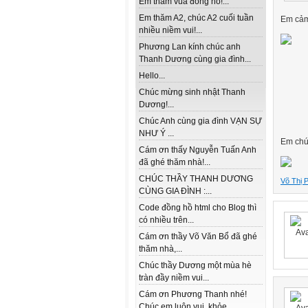
Em thăm vua đồng hồ!...
Em thăm A2, chúc A2 cuối tuần
Em cảm 
nhiều niềm vui!...
Phương Lan kính chúc anh
Thanh Dương cùng gia đình...
Hello...
Chúc mừng sinh nhật Thanh
Dương!...
Chúc Anh cùng gia đình VẠN SỰ
NHƯ Ý ...
Em chúc
Cám ơn thấy Nguyễn Tuấn Anh
đã ghé thăm nhà!...
CHÚC THẦY THANH DƯƠNG
Võ Thị 
CÙNG GIA ĐÌNH :...
Code đồng hồ html cho Blog thì
có nhiều trên...
Cám ơn thầy Võ Văn Bổ đã ghé
thăm nhà,...
Chúc thầy Dương một mùa hè
tràn đầy niềm vui...
Cám ơn Phương Thanh nhé!
Chúc em luôn vui, khỏe...