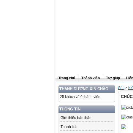
Website được thừa kế từ
Violet.vn
, người quản trị:
Đỗ Thanh Dư
Trang chủ
Thành viên
Trợ giúp
Liê
Gốc
>
KỶ
THANH DƯƠNG XIN CHÀO
CHÚC
25 khách và 0 thành viên
THÔNG TIN
Giới thiệu bản thân
Thành tích