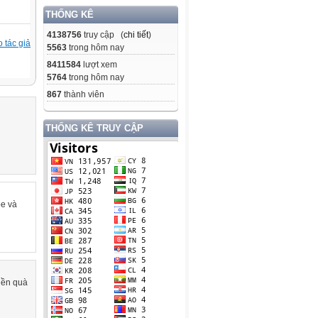
THỐNG KÊ
4138756
truy cập (
chi tiết
)
 tác giả
5563
trong hôm nay
8411584
lượt xem
5764
trong hôm nay
867
thành viên
THỐNG KÊ TRUY CẬP
e và
nền quà