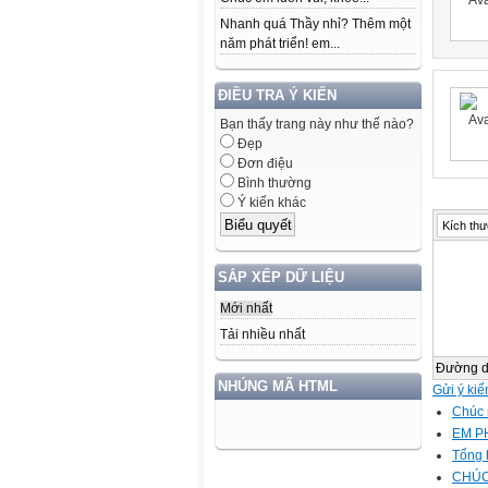
Nhanh quá Thầy nhỉ? Thêm một
năm phát triển! em...
ĐIỀU TRA Ý KIẾN
Bạn thấy trang này như thế nào?
Đẹp
Đơn điệu
Bình thường
Ý kiến khác
Kích thư
SẮP XẾP DỮ LIỆU
Mới nhất
Tải nhiều nhất
Đường 
NHÚNG MÃ HTML
Gửi ý kiế
Chúc 
EM P
Tổng 
CHÚC