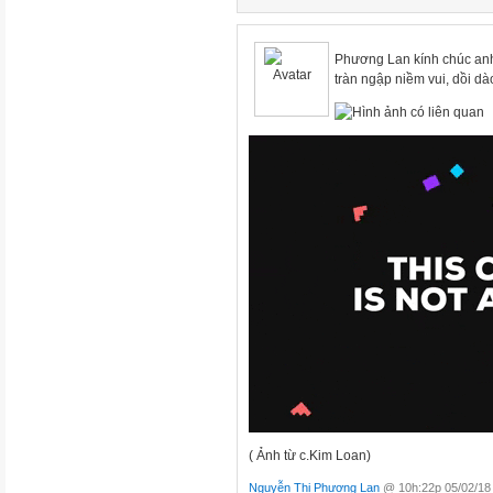
Phương Lan kính chúc an
tràn ngập niềm vui, dồi dà
( Ảnh từ c.Kim Loan)
Nguyễn Thi Phương Lan
@ 10h:22p 05/02/18