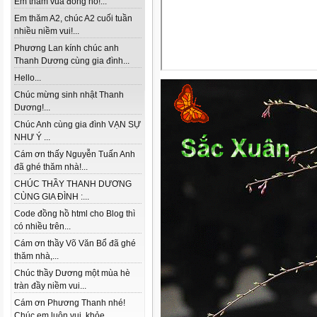
Em thăm vua đồng hồ!...
Em thăm A2, chúc A2 cuối tuần
nhiều niềm vui!...
Phương Lan kính chúc anh
Thanh Dương cùng gia đình...
Hello...
Chúc mừng sinh nhật Thanh
Dương!...
Chúc Anh cùng gia đình VẠN SỰ
NHƯ Ý ...
Cám ơn thấy Nguyễn Tuấn Anh
đã ghé thăm nhà!...
CHÚC THẦY THANH DƯƠNG
CÙNG GIA ĐÌNH :...
Code đồng hồ html cho Blog thì
có nhiều trên...
Cám ơn thầy Võ Văn Bổ đã ghé
thăm nhà,...
Chúc thầy Dương một mùa hè
tràn đầy niềm vui...
Cám ơn Phương Thanh nhé!
Chúc em luôn vui, khỏe...