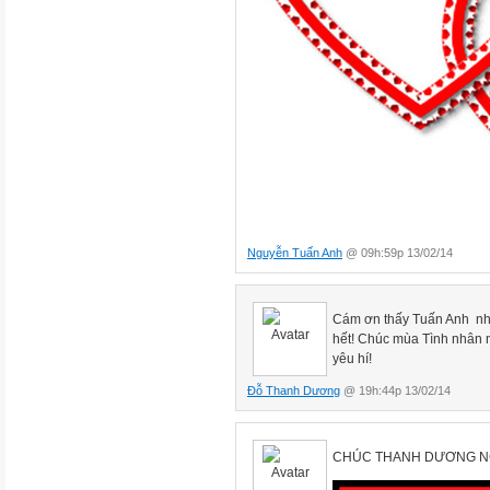
Nguyễn Tuấn Anh
@ 09h:59p 13/02/14
Cám ơn thấy Tuấn Anh nhé
hết! Chúc mùa Tình nhân 
yêu hí!
Đỗ Thanh Dương
@ 19h:44p 13/02/14
CHÚC THANH DƯƠNG NG