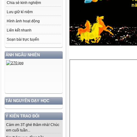
Chia sẻ kinh nghiệm
Lưu giữ kỉ niệm
Hình ảnh hoạt động
Liên kết nhanh
Soạn bài trực tuyến
ẢNH NGẪU NHIÊN
TÀI NGUYÊN DẠY HỌC
Ý KIẾN TRAO ĐỔI
Cám ơn 3T ghé thăm nhà! Chúc
em cuối tuần...