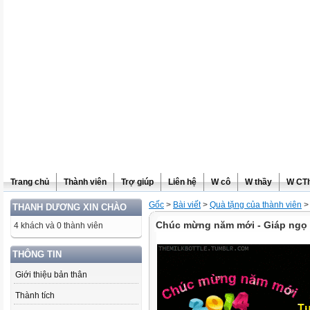
Trang chủ
Thành viên
Trợ giúp
Liên hệ
W cô
W thầy
W CT
Gốc
>
Bài viết
>
Quà tặng của thành viên
>
THANH DƯƠNG XIN CHÀO
Chúc mừng năm mới - Giáp ngọ
4 khách và 0 thành viên
THÔNG TIN
Giới thiệu bản thân
Thành tích