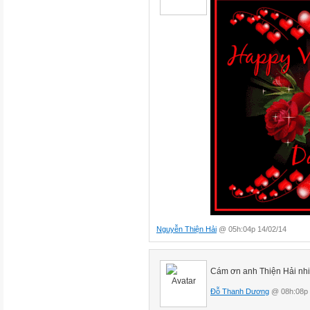
Nguyễn Thiện Hải
@ 05h:04p 14/02/14
Cám ơn anh Thiện Hải nhi
Đỗ Thanh Dương
@ 08h:08p 