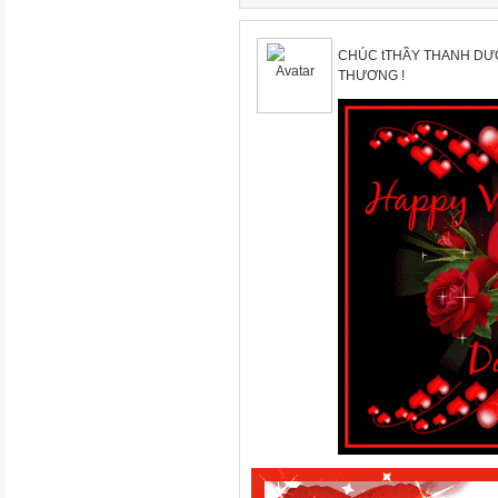
CHÚC tTHẦY THANH DƯ
THƯƠNG !