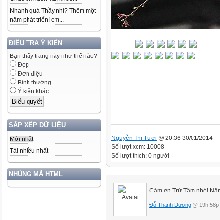
Nhanh quá Thầy nhỉ? Thêm một
năm phát triển! em...
ĐIỀU TRA Ý KIẾN
Bạn thấy trang này như thế nào?
Đẹp
Đơn điệu
Bình thường
Ý kiến khác
SẮP XẾP DỮ LIỆU
Nguyễn Thị Tươi
@ 20:36 30/01/2014
Mới nhất
Số lượt xem: 10008
Tải nhiều nhất
Số lượt thích: 0 người
NHÚNG MÃ HTML
Cám ơn Trừ Tâm nhé! Năm 
Đỗ Thanh Dương
@ 19h:58p 