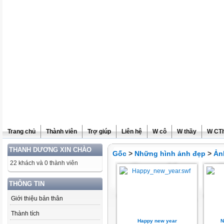
Trang chủ
Thành viên
Trợ giúp
Liên hệ
W cô
W thầy
W CT
THANH DƯƠNG XIN CHÀO
Gốc
>
Những hình ảnh đẹp
>
Ản
22 khách và 0 thành viên
THÔNG TIN
Giới thiệu bản thân
Thành tích
Happy new year
N