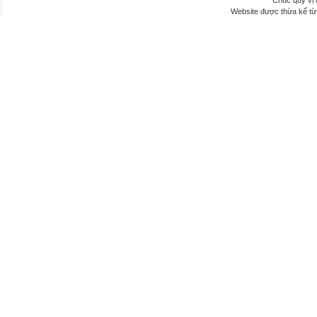
Chúc quý vị 
Website được thừa kế t