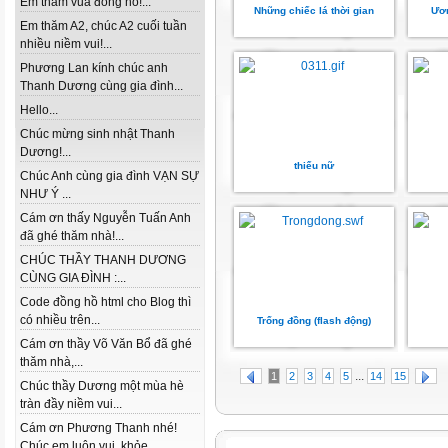
Em thăm vua đồng hồ!...
Những chiếc lá thời gian
Ươ
Em thăm A2, chúc A2 cuối tuần
nhiều niềm vui!...
Phương Lan kính chúc anh
Thanh Dương cùng gia đình...
Hello...
Chúc mừng sinh nhật Thanh
Dương!...
thiếu nữ
Chúc Anh cùng gia đình VẠN SỰ
NHƯ Ý ...
Cám ơn thấy Nguyễn Tuấn Anh
đã ghé thăm nhà!...
CHÚC THẦY THANH DƯƠNG
CÙNG GIA ĐÌNH :...
Code đồng hồ html cho Blog thì
có nhiều trên...
Trống đồng (flash động)
Cám ơn thầy Võ Văn Bổ đã ghé
thăm nhà,...
...
1
2
3
4
5
14
15
Chúc thầy Dương một mùa hè
tràn đầy niềm vui...
Cám ơn Phương Thanh nhé!
Chúc em luôn vui, khỏe...