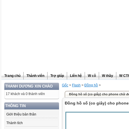
Trang chủ
Thành viên
Trợ giúp
Liên hệ
W cô
W thầy
W CT
Gốc
>
Flash
>
Đồng hồ
>
THANH DƯƠNG XIN CHÀO
17 khách và 0 thành viên
Đồng hồ số (co giây) cho phone chữ đ
Đồng hồ số (co giây) cho phon
THÔNG TIN
Giới thiệu bản thân
Thành tích