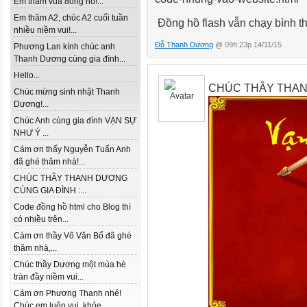
Em thăm vua đồng hồ!...
Em thăm A2, chúc A2 cuối tuần
Đồng hồ flash vẫn chạy bình th
nhiều niềm vui!...
Đỗ Thanh Dương
@ 09h:23p 14/11/15
Phương Lan kính chúc anh
Thanh Dương cùng gia đình...
Hello...
CHÚC THẦY THAN
Chúc mừng sinh nhật Thanh
Dương!...
Chúc Anh cùng gia đình VẠN SỰ
NHƯ Ý ...
Cám ơn thấy Nguyễn Tuấn Anh
đã ghé thăm nhà!...
CHÚC THẦY THANH DƯƠNG
CÙNG GIA ĐÌNH :...
Code đồng hồ html cho Blog thì
có nhiều trên...
Cám ơn thầy Võ Văn Bổ đã ghé
thăm nhà,...
Chúc thầy Dương một mùa hè
tràn đầy niềm vui...
Cám ơn Phương Thanh nhé!
Chúc em luôn vui, khỏe...