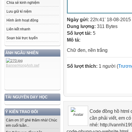
Chia sẻ kinh nghiệm
Lưu giữ kỉ niệm
Ngày gửi:
22h:41' 18-08-2015
Hình ảnh hoạt động
Dung lượng:
311 Bytes
Liên kết nhanh
Số lượt tải:
5
Soạn bài trực tuyến
Mô tả:
Chữ đen, nền trắng
ẢNH NGẪU NHIÊN
Số lượt thích:
1 người (
Trươn
TÀI NGUYÊN DẠY HỌC
Code đồng hồ html c
Ý KIẾN TRAO ĐỔI
cần phải viết, em có
Cám ơn 3T ghé thăm nhà! Chúc
nhé: http://vannhi1
em cuối tuần...
code-nhung-vao-website.html